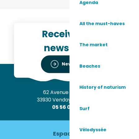
Agenda
All the must-haves
Receive the
newsletter
The market
Newsletter
Beaches
History of naturism
62 Avenue de l’Océan
33930 Vendays-Montalivet
05 56 09 30 12
Surf
Vélodyssée
Espace pro