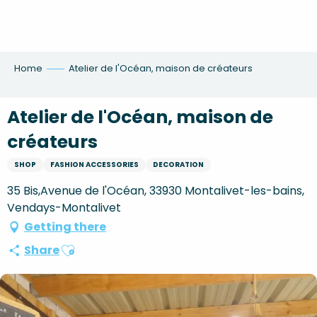
Aller
au
contenu
principal
Home
Atelier de l'Océan, maison de créateurs
Atelier de l'Océan, maison de
créateurs
SHOP
FASHION ACCESSORIES
DECORATION
35 Bis,Avenue de l'Océan, 33930 Montalivet-les-bains,
Vendays-Montalivet
Getting there
Ajouter aux favoris
Share