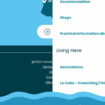
Accommodation
Shops
Contact
Practical information ab
Living Here
@2024 Vendays-Montalivet
Terms of use
Associations
GCU
Cookies
Site map
Le Cube – Coworking / th
Practical info