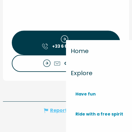
+33 6 62 50 42
▒▒
Home
Contact us
Explore
Have fun
Report mistake
Ride with a free spirit