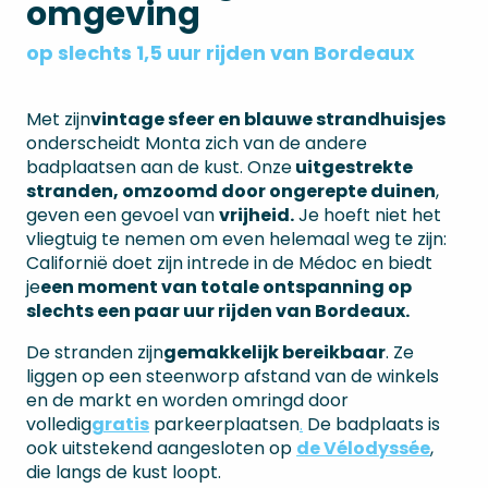
3
omgeving
MONTA SPORTS
op slechts 1,5 uur rijden van Bordeaux
Met zijn
vintage sfeer en blauwe strandhuisjes
onderscheidt Monta zich van de andere
badplaatsen aan de kust. Onze
uitgestrekte
stranden, omzoomd door ongerepte duinen
,
geven een gevoel van
vrijheid.
Je hoeft niet het
vliegtuig te nemen om even helemaal weg te zijn:
Californië doet zijn intrede in de Médoc en biedt
je
een moment van totale ontspanning op
slechts een paar uur rijden van Bordeaux.
De stranden zijn
gemakkelijk bereikbaar
. Ze
liggen op een steenworp afstand van de winkels
en de markt en worden omringd door
volledig
gratis
parkeerplaatsen
.
De badplaats is
ook uitstekend aangesloten op
de Vélodyssée
,
die langs de kust loopt.