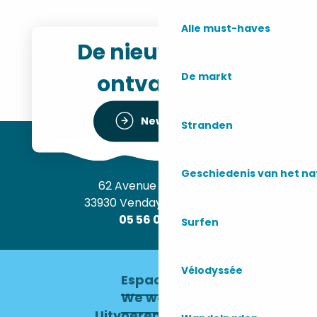
Alle must-haves
De nieuwsbrief
ontvangen
De markt
Newsletter
Stranden
Geschiedenis van het n
62 Avenue de l’Océan
33930 Vendays-Montalivet
05 56 09 30 12
Surfen
Vélodyssée
Espace pro
We werven
Uitvoerend Comité