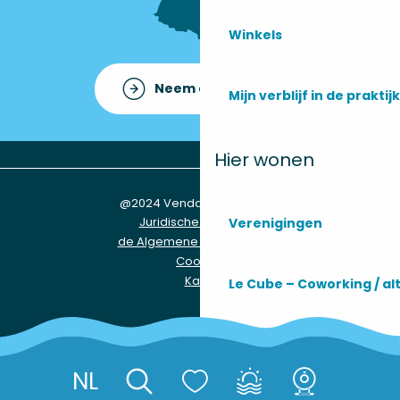
Winkels
Neem contact op met
Mijn verblijf in de praktijk
Hier wonen
@2024 Vendays-Montalivet
Juridische informatie
Verenigingen
de Algemene Voorwaarden
Cookies
Kaart
Le Cube – Coworking / a
Praktische informatie
NL
Réserver