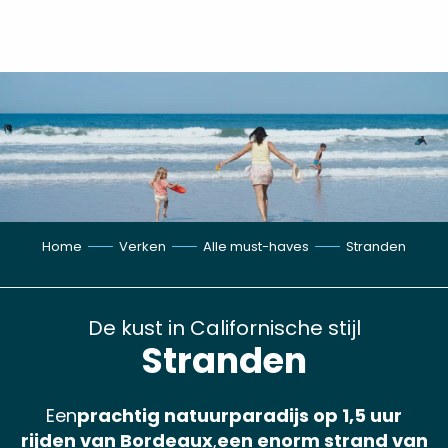
Aller
au
contenu
principal
Home
Verken
Alle must-haves
Stranden
De kust in Californische stijl
Stranden
Een
prachtig natuurparadijs op 1,5 uur
rijden van Bordeaux
,
een enorm strand van