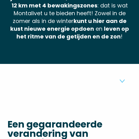
12 km met 4 bewakingszones
: dat is wat
Montalivet u te bieden heeft! Zowel in de
zomer als in de winter
kunt u hier aan de
kust nieuwe energie opdoen
en
leven op
het ritme van de getijden en de zon
!
1
MONTALIFORNIE
2
Een gegarandeerde
TOEZICHT
verandering van