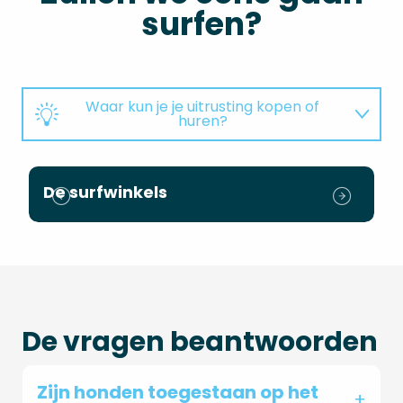
surfen?
Waar kun je je uitrusting kopen of
huren?
Waar kun je een cursus volgen?
De surfwinkels
S
Evenementen
De vragen beantwoorden
Zijn honden toegestaan op het