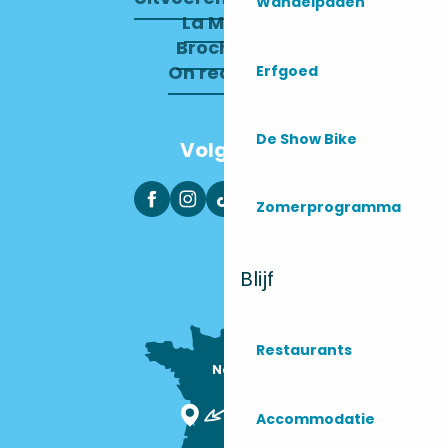
Wandelpaden
La Mairie
Brochures
On recrute !
Erfgoed
De Show Bike
Volg ons
Zomerprogramma
Blijf
Restaurants
Nous sommes

ici !
Accommodatie