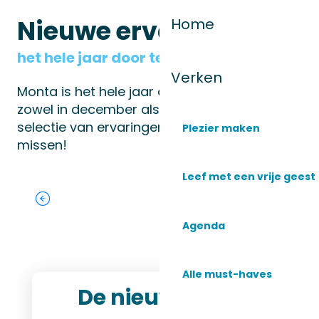
Nieuwe ervaringen
Home
het hele jaar door te beleven
Verken
Monta is het hele jaar door een belevenis,
zowel in december als in juli! Ontdek onze
selectie van ervaringen die je niet mag
Plezier maken
missen!
De geschiedenis
van het surfen in
Trail – de race
Leef met een vrije geest
Monta Del Sol-
Monta
van de 3 paden
festival
Monta Sports
Agenda
Alle must-haves
De nieuwsbrief