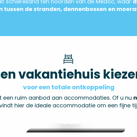
it schiereiland ten noorden van de Médoc, waar
d
n tussen de stranden, dennenbossen en moera
Een vakantiehuis kieze
voor een totale ontkoppeling
uit een ruim aanbod aan accommodaties. Of u nu
m
vindt hier de ideale accommodatie om een fijne ti
Hotels