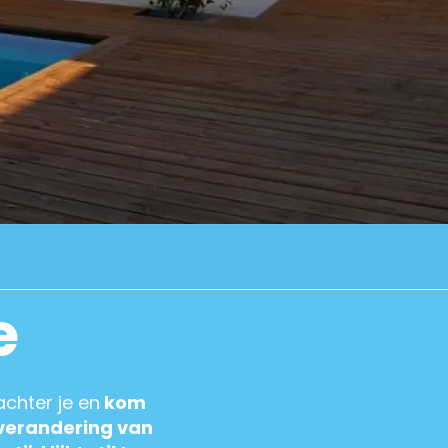
e
achter je en
kom
verandering van