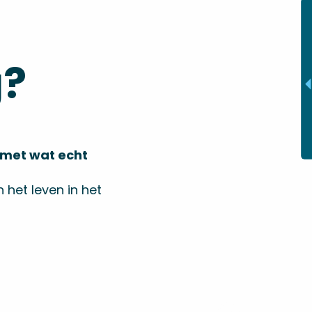
g?
 met wat echt
 het leven in het
Hotels
Lees meer