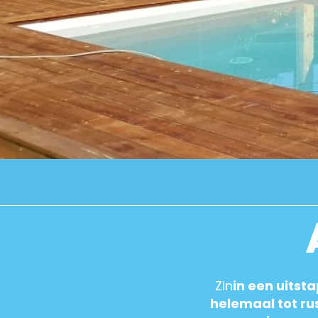
Zin
in een uitst
helemaal tot ru