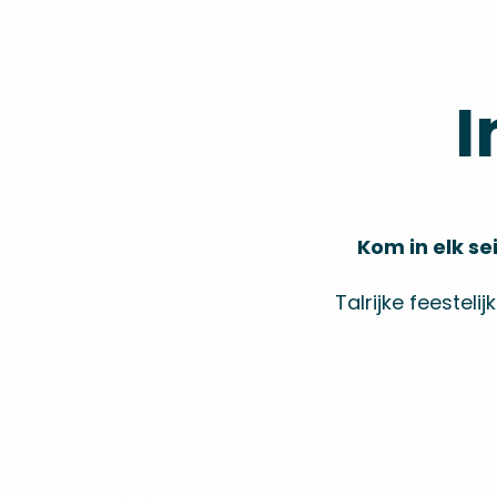
I
Kom in elk s
Talrijke feestel
Seminars & bedrijven
Lees meer over