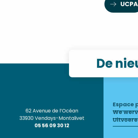
UCPA
De nie
Espace 
62 Avenue de l’Océan
We wer
33930 Vendays-Montalivet
Uitvoer
05 56 09 30 12