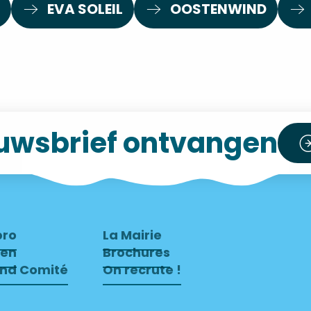
EVA SOLEIL
OOSTENWIND
uwsbrief ontvangen
pro
La Mairie
ven
Brochures
end Comité
On recrute !