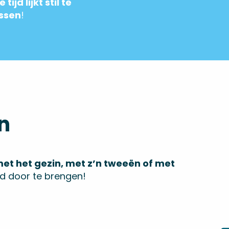
e tijd lijkt stil te
ssen
!
n
et het gezin, met z’n tweeën of met
jd door te brengen!
Bed & Breakfast & verhuur van
gemeubileerde woningen
Seminars & bedrijven