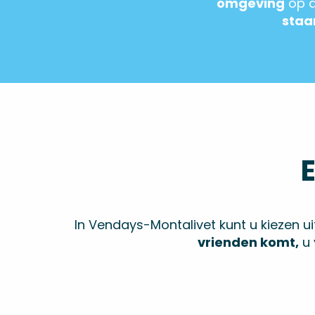
omgeving
op d
staa
In Vendays-Montalivet kunt u kiezen 
vrienden komt,
u 
Campings
Gemeentelijke camping