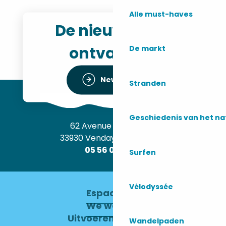
Alle must-haves
De nieuwsbrief
ontvangen
De markt
Newsletter
Stranden
Geschiedenis van het n
62 Avenue de l’Océan
33930 Vendays-Montalivet
05 56 09 30 12
Surfen
Vélodyssée
Espace pro
We werven
Uitvoerend Comité
Wandelpaden