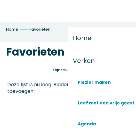
Aller
au
contenu
principal
Home
Favorieten
Home
Favorieten
Verken
Mijn favorieten afdrukken/exporteren
Plezier maken
Deze lijst is nu leeg. Bladeren en pagina’s
toevoegen!
Leef met een vrije geest
Agenda