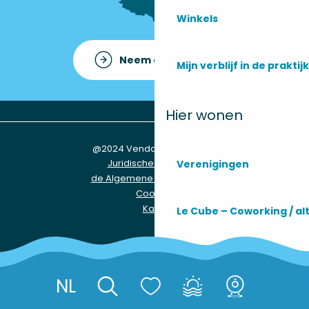
Winkels
Neem contact op met
Mijn verblijf in de praktijk
Hier wonen
@2024 Vendays-Montalivet
Juridische informatie
Verenigingen
de Algemene Voorwaarden
Cookies
Kaart
Le Cube – Coworking / a
Praktische informatie
NL
Réserver
Zoek op