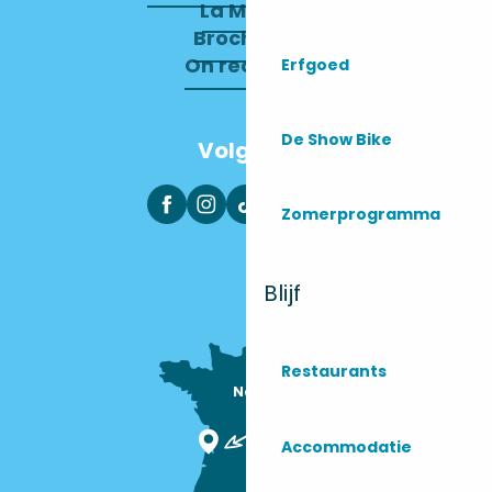
La Mairie
Brochures
On recrute !
Erfgoed
De Show Bike
Volg ons
Zomerprogramma
Blijf
Restaurants
Nous sommes

ici !
Accommodatie