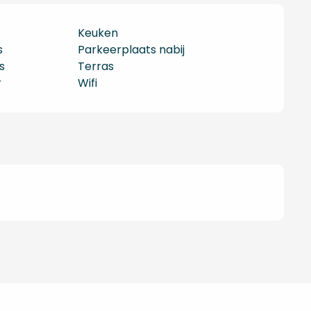
Keuken
s
Parkeerplaats nabij
s
Terras
r
Wifi