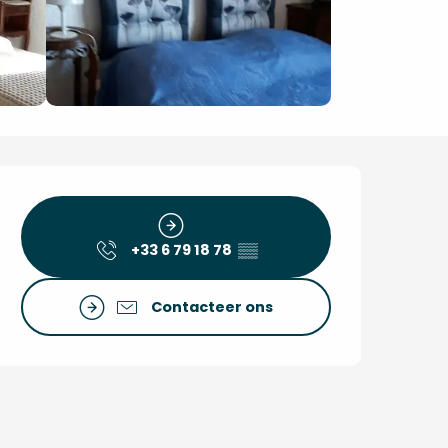
Openingstijden en co
+33 6 79 18 78
▒▒
Contacteer ons