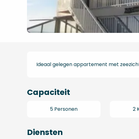
Beschrijving
Ideaal gelegen appartement met zeezicht
Capaciteit
5 Personen
2 
Diensten