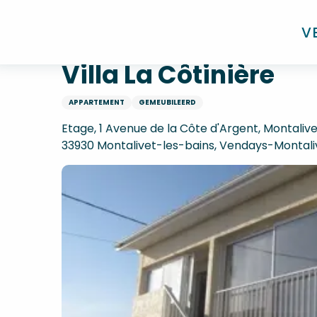
Aller
Home
Villa La Côtinière
au
V
contenu
principal
Villa La Côtinière
APPARTEMENT
GEMEUBILEERD
Etage, 1 Avenue de la Côte d'Argent, Montalive
33930 Montalivet-les-bains, Vendays-Montali