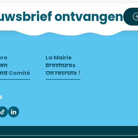
uwsbrief ontvangen
pro
La Mairie
ven
Brochures
end Comité
On recrute !
s