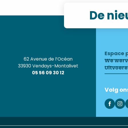
De nie
Espace 
62 Avenue de l’Océan
We wer
33930 Vendays-Montalivet
Uitvoer
05 56 09 30 12
Volg on