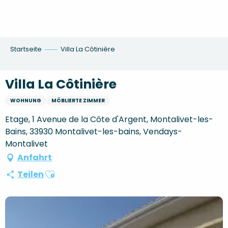
Aller
au
contenu
principal
Startseite
Villa La Côtinière
Villa La Côtinière
WOHNUNG
MÖBLIERTE ZIMMER
Etage, 1 Avenue de la Côte d'Argent, Montalivet-les-
Bains, 33930 Montalivet-les-bains, Vendays-
Montalivet
Anfahrt
Ajouter aux favoris
Teilen