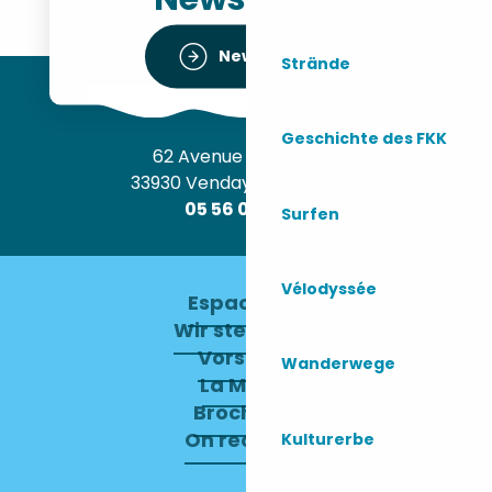
Newsletter
Strände
Geschichte des FKK
62 Avenue de l’Océan
33930 Vendays-Montalivet
05 56 09 30 12
Surfen
Vélodyssée
Espace pro
Wir stellen ein
Vorstand
Wanderwege
La Mairie
Brochures
On recrute !
Kulturerbe