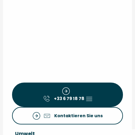
+33 6 79 18 78
▒▒
Kontaktieren Sie uns
Umwelt
Umwelt