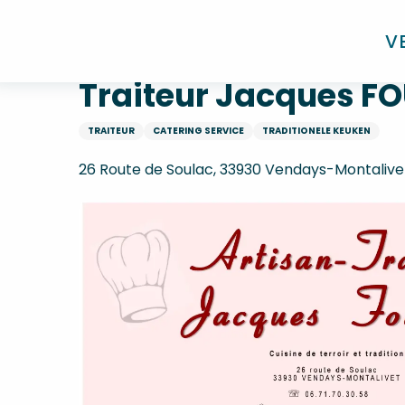
Aller
Home
Traiteur Jacques FOURNIER
au
V
contenu
principal
Traiteur Jacques F
TRAITEUR
CATERING SERVICE
TRADITIONELE KEUKEN
26 Route de Soulac, 33930 Vendays-Montalive