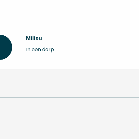
Milieu
Milieu
In een dorp