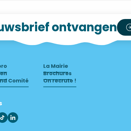
uwsbrief ontvangen
pro
La Mairie
ven
Brochures
end Comité
On recrute !
s