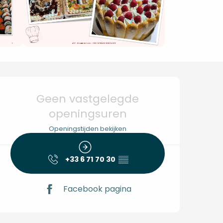
Openingstijden en co
Geen vastgelegde
openingsuren
Openingstijden bekijken
+33 6 71 70 30
▒▒
Facebook pagina