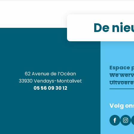
De nie
Espace 
62 Avenue de l’Océan
We wer
33930 Vendays-Montalivet
Uitvoer
05 56 09 30 12
Volg on