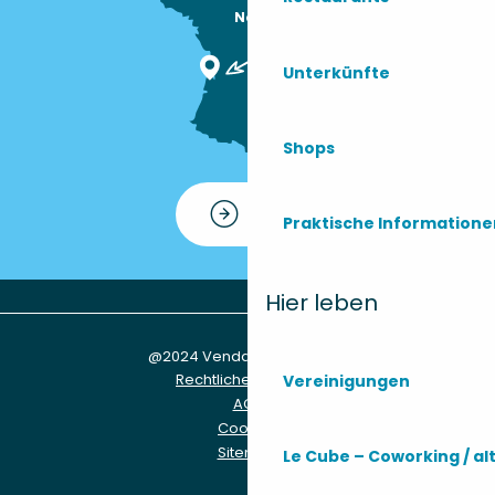
Nous sommes

ici !
Unterkünfte
Shops
Kontakt
Praktische Information
Hier leben
@2024 Vendays-Montalivet
Rechtliche Hinweise
Vereinigungen
AGB
Cookies
Sitemap
Le Cube – Coworking / al