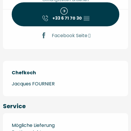
+33 6 71 70 30
▒▒
Facebook Seite
Chefkoch
Chefkoch
Jacques FOURNIER
Service
Mögliche Lieferung