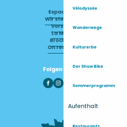
Vélodyssée
Espace pro
Wir stellen ein
Vorstand
Wanderwege
La Mairie
Brochures
On recrute !
Kulturerbe
Der Show Bike
Folgen Sie uns
Sommerprogramm
Aufenthalt
Restaurants