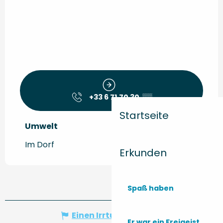
+33 6 71 70 30
▒▒
Startseite
Umwelt
Umwelt
Im Dorf
Erkunden
Spaß haben
Einen Irrtum angeben
Er war ein Freigeist