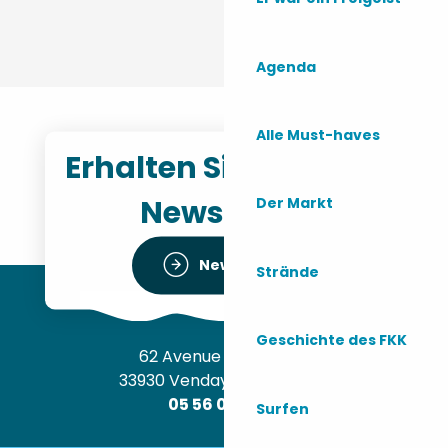
Agenda
Alle Must-haves
Erhalten Sie unseren
Newsletter
Der Markt
Newsletter
Strände
Geschichte des FKK
62 Avenue de l’Océan
33930 Vendays-Montalivet
05 56 09 30 12
Surfen