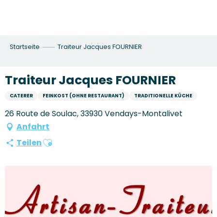
Aller
au
contenu
principal
Startseite
Traiteur Jacques FOURNIER
Traiteur Jacques FOURNIER
CATERER
FEINKOST (OHNE RESTAURANT)
TRADITIONELLE KÜCHE
26 Route de Soulac, 33930 Vendays-Montalivet
Anfahrt
Ajouter aux favoris
Teilen