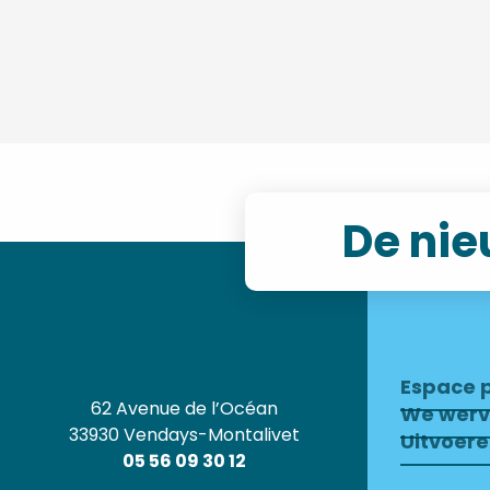
De nie
Espace 
62 Avenue de l’Océan
We wer
33930 Vendays-Montalivet
Uitvoer
05 56 09 30 12