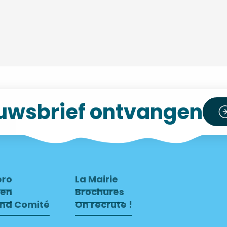
uwsbrief ontvangen
pro
La Mairie
ven
Brochures
end Comité
On recrute !