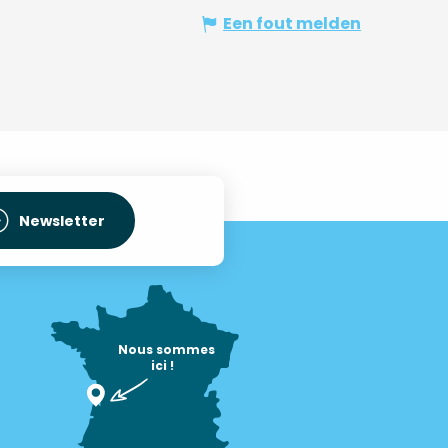
Een fout melden
Newsletter
Nous sommes

ici !