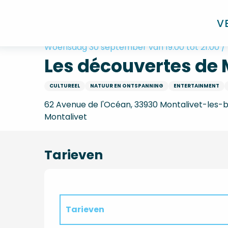
Aller
Home
Les découvertes de Monta : Veillée sonore
au
V
contenu
principal
Woensdag 30 september van 19:00 tot 21:00 / V
Les découvertes de 
CULTUREEL
NATUUR EN ONTSPANNING
ENTERTAINMENT
62 Avenue de l'Océan, 33930 Montalivet-les-
Montalivet
Tarieven
Tarieven