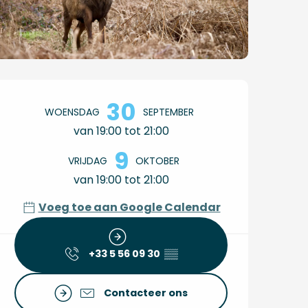
Openingstijden en co
30
WOENSDAG
SEPTEMBER
van 19:00 tot 21:00
9
VRIJDAG
OKTOBER
van 19:00 tot 21:00
Voeg toe aan Google Calendar
+33 5 56 09 30
▒▒
Contacteer ons