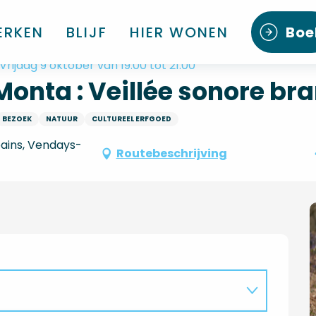
 brame du cerf
ERKEN
BLIJF
HIER WONEN
Boe
rijdag 9 oktober van 19:00 tot 21:00
Monta : Veillée sonore br
BEZOEK
NATUUR
CULTUREEL ERFGOED
bains, Vendays-
Routebeschrijving