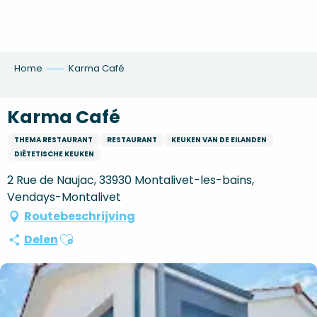
Aller
au
contenu
principal
Home
Karma Café
Karma Café
THEMA RESTAURANT
RESTAURANT
KEUKEN VAN DE EILANDEN
DIËTETISCHE KEUKEN
2 Rue de Naujac, 33930 Montalivet-les-bains,
Vendays-Montalivet
Routebeschrijving
Ajouter aux favoris
Delen