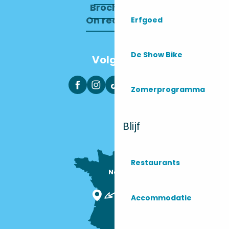
Brochures
On recrute !
Erfgoed
De Show Bike
Volg ons
Zomerprogramma
Blijf
Restaurants
Nous sommes

ici !
Accommodatie