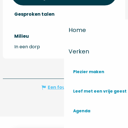
Gesproken talen
Gesproken talen
Home
Milieu
Milieu
In een dorp
Verken
Plezier maken
Een fout melden
Leef met een vrije geest
Agenda