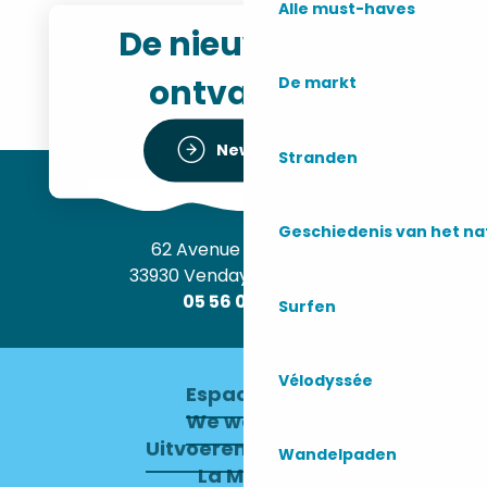
Alle must-haves
De nieuwsbrief
ontvangen
De markt
Newsletter
Stranden
Geschiedenis van het n
62 Avenue de l’Océan
33930 Vendays-Montalivet
05 56 09 30 12
Surfen
Vélodyssée
Espace pro
We werven
Uitvoerend Comité
Wandelpaden
La Mairie