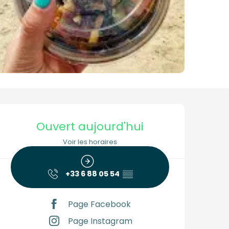
Ouverture et coordon
Ouvert aujourd'hui
Voir les horaires
+33 6 88 05 54
▒▒
Page Facebook
Page Instagram