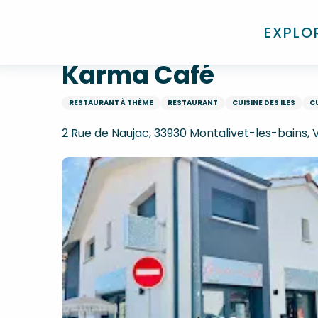
Aller
Accueil
Karma Café
au
EXPLO
contenu
principal
Karma Café
RESTAURANT À THÈME
RESTAURANT
CUISINE DES ILES
CU
2 Rue de Naujac, 33930 Montalivet-les-bains,