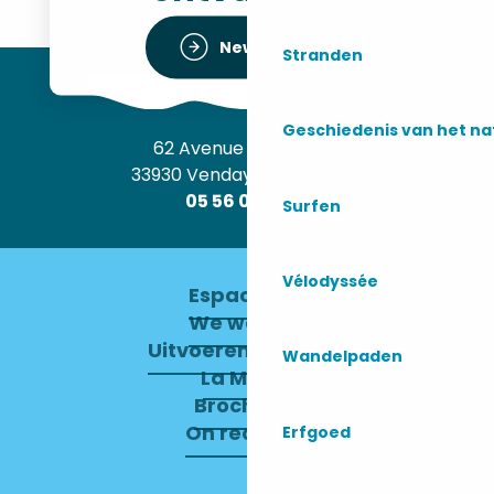
Newsletter
Stranden
Geschiedenis van het n
62 Avenue de l’Océan
33930 Vendays-Montalivet
05 56 09 30 12
Surfen
Vélodyssée
Espace pro
We werven
Uitvoerend Comité
Wandelpaden
La Mairie
Brochures
On recrute !
Erfgoed