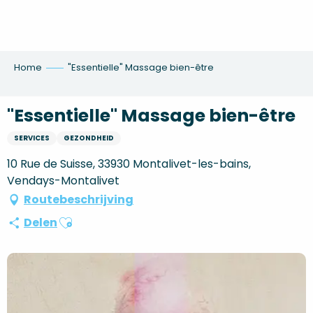
Aller
au
contenu
principal
Home
"Essentielle" Massage bien-être
"Essentielle" Massage bien-être
SERVICES
GEZONDHEID
10 Rue de Suisse, 33930 Montalivet-les-bains,
Vendays-Montalivet
Routebeschrijving
Ajouter aux favoris
Delen