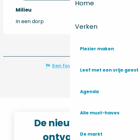
Home
Milieu
Milieu
In een dorp
Verken
Plezier maken
Een fout melden
Leef met een vrije geest
Agenda
Alle must-haves
De nieuwsbrief
ontvangen
De markt