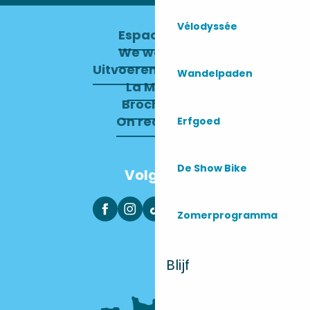
Vélodyssée
Espace pro
We werven
Uitvoerend Comité
Wandelpaden
La Mairie
Brochures
On recrute !
Erfgoed
De Show Bike
Volg ons
Zomerprogramma
Blijf