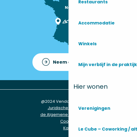
Restaurants
Nous sommes

ici !
Accommodatie
Winkels
Neem contact op met
Mijn verblijf in de praktijk
Hier wonen
@2024 Vendays-Montalivet
Juridische informatie
Verenigingen
de Algemene Voorwaarden
Cookies
Kaart
Le Cube – Coworking / a