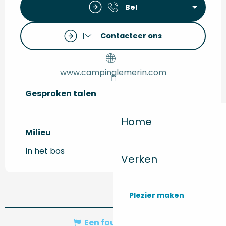
Bel
Contacteer ons
www.campinglemerin.com
Gesproken talen
Gesproken talen
Home
Milieu
Milieu
In het bos
Verken
Plezier maken
Een fout melden