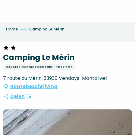
Aller
au
contenu
principal
Home
Camping Le Mérin
Camping Le Mérin
GEKLASSIFICEERDE CAMPING - TOERISME
7 route du Mérin, 33930 Vendays-Montalivet
Routebeschrijving
Ajouter aux favoris
Delen