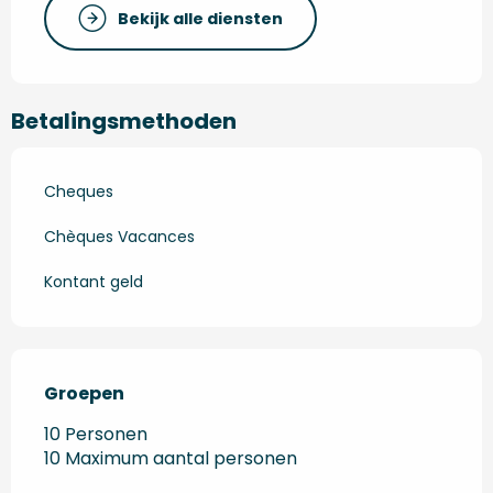
Bekijk alle diensten
Betalingsmethoden
Cheques
Chèques Vacances
Kontant geld
Groepen
Groepen
10 Personen
10 Maximum aantal personen