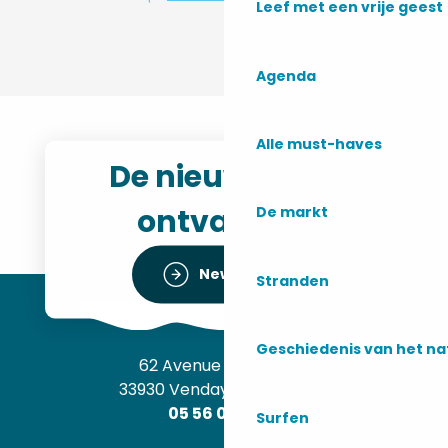
Leef met een vrije geest
Agenda
Alle must-haves
De nieuwsbrief
ontvangen
De markt
Newsletter
Stranden
Geschiedenis van het n
62 Avenue de l’Océan
33930 Vendays-Montalivet
05 56 09 30 12
Surfen