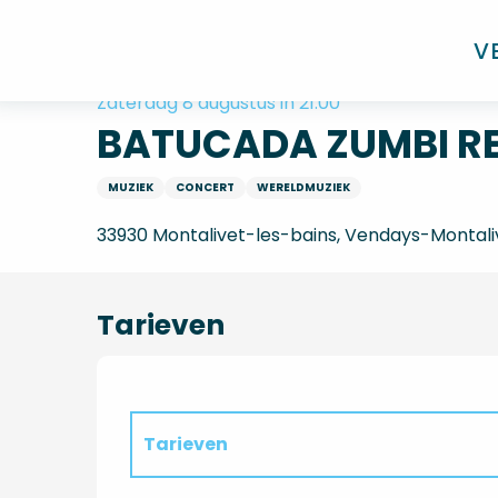
Aller
Home
BATUCADA ZUMBI REI & ARTE NEGRA
au
V
contenu
principal
Zaterdag 8 augustus in 21:00
BATUCADA ZUMBI RE
MUZIEK
CONCERT
WERELDMUZIEK
33930 Montalivet-les-bains, Vendays-Montali
Tarieven
Tarieven