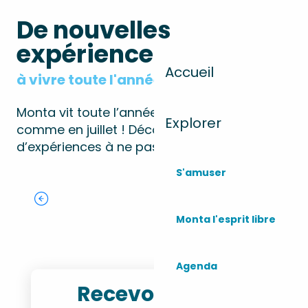
De nouvelles
expériences
Accueil
à vivre toute l'année
Monta vit toute l’année, en décembre
Explorer
comme en juillet ! Découvrez notre sélection
d’expériences à ne pas rater !
Sentier sportif :
Masters de
S'amuser
Monta car Old
Festival Monta
parcours VTT
Longboard
School
Del Sol
Monta l'esprit libre
Agenda
Recevoir notre