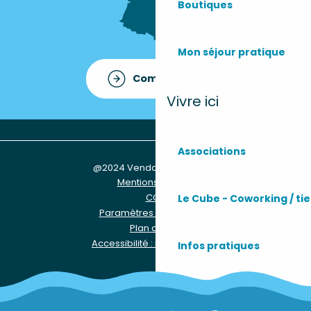
Boutiques
Mon séjour pratique
Comment venir ?
Vivre ici
Associations
@2024 Vendays-Montalivet
Mentions légales
CGU
Le Cube - Coworking / tie
Paramètres des Cookies
Plan du site
Accessibilité : non conforme
Infos pratiques
Les services