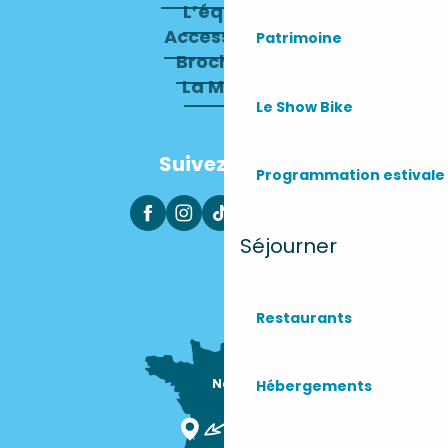
L’équipe
Accessibilité
Patrimoine
Brochures
La Mairie
Le Show Bike
Suivez-nous
Programmation estivale
Séjourner
Restaurants
Nous sommes

Hébergements
ici !