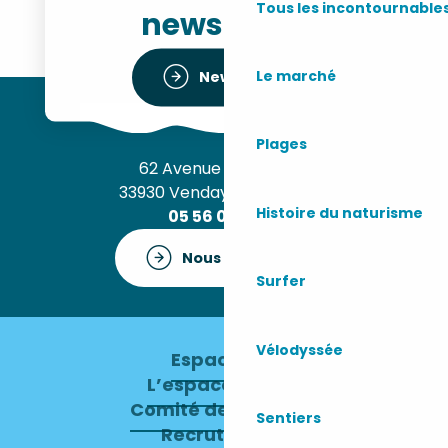
Tous les incontournable
newsletter
Le marché
Newsletter
Plages
62 Avenue de l’Océan
33930 Vendays-Montalivet
Histoire du naturisme
05 56 09 30 12
Nous contacter
Surfer
Vélodyssée
Espace pro
L’espace presse
Comité de direction
Sentiers
Recrutement