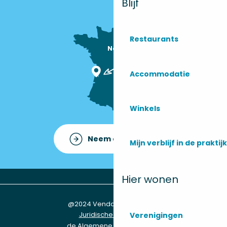
Blijf
Restaurants
Nous sommes

ici !
Accommodatie
Winkels
Neem contact op met
Mijn verblijf in de praktijk
Hier wonen
@2024 Vendays-Montalivet
Juridische informatie
Verenigingen
de Algemene Voorwaarden