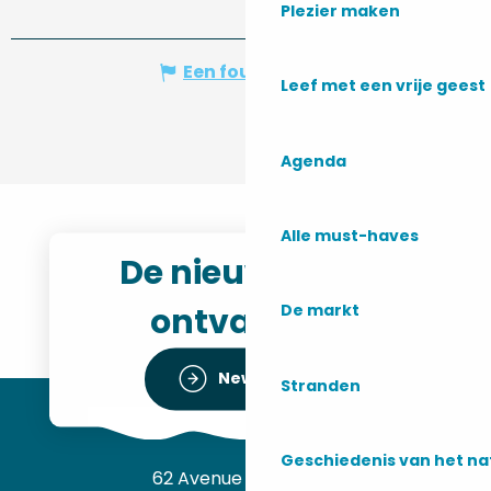
Plezier maken
Een fout melden
Leef met een vrije geest
Agenda
Alle must-haves
De nieuwsbrief
ontvangen
De markt
Newsletter
Stranden
Geschiedenis van het n
62 Avenue de l’Océan