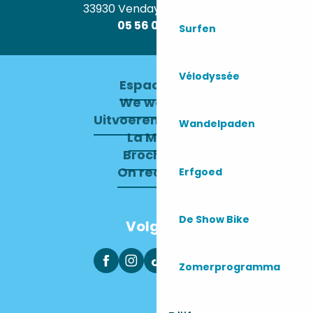
33930 Vendays-Montalivet
05 56 09 30 12
Surfen
Vélodyssée
Espace pro
We werven
Uitvoerend Comité
Wandelpaden
La Mairie
Brochures
On recrute !
Erfgoed
De Show Bike
Volg ons
Zomerprogramma