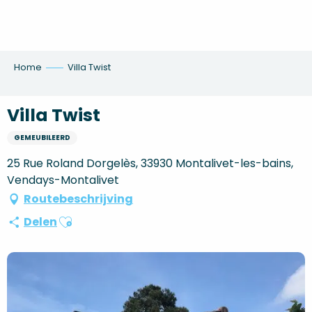
Aller
au
contenu
principal
Home
Villa Twist
Villa Twist
GEMEUBILEERD
25 Rue Roland Dorgelès, 33930 Montalivet-les-bains,
Vendays-Montalivet
Routebeschrijving
Ajouter aux favoris
Delen