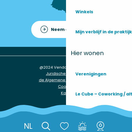
Winkels
Neem contact op met
Mijn verblijf in de praktijk
Hier wonen
@2024 Vendays-Montalivet
Juridische informatie
Verenigingen
de Algemene Voorwaarden
Cookies
Kaart
Le Cube – Coworking / a
Praktische informatie
NL
Réserver