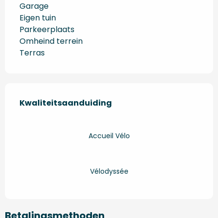
Garage
Eigen tuin
Parkeerplaats
Omheind terrein
Terras
Dienstverlening
Kwaliteitsaanduiding
Kwaliteitsaanduiding
Accueil Vélo
Vélodyssée
Betalingsmethoden