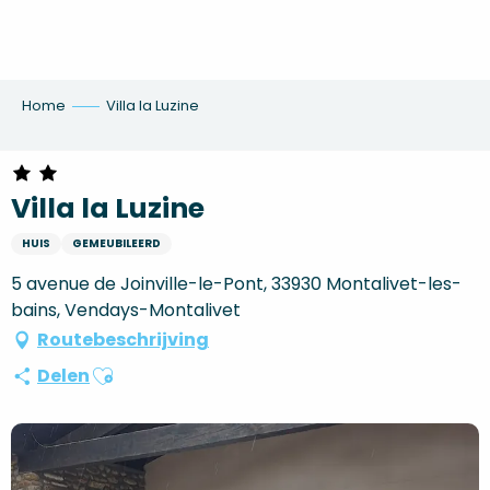
Aller
au
contenu
principal
Home
Villa la Luzine
Villa la Luzine
HUIS
GEMEUBILEERD
5 avenue de Joinville-le-Pont, 33930 Montalivet-les-
bains, Vendays-Montalivet
Routebeschrijving
Ajouter aux favoris
Delen