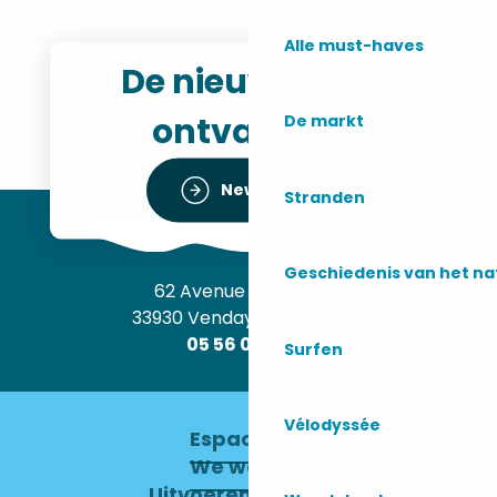
Alle must-haves
De nieuwsbrief
ontvangen
De markt
Newsletter
Stranden
Geschiedenis van het n
62 Avenue de l’Océan
33930 Vendays-Montalivet
05 56 09 30 12
Surfen
Vélodyssée
Espace pro
We werven
Uitvoerend Comité