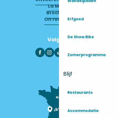
Wandelpaden
La Mairie
Brochures
On recrute !
Erfgoed
De Show Bike
Volg ons
Zomerprogramma
Blijf
Restaurants
Nous sommes

ici !
Accommodatie