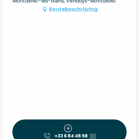
Montalivet-les-bains, Vendays-Montalivet
Routebeschrijving
+33 6 84 48 58
▒▒