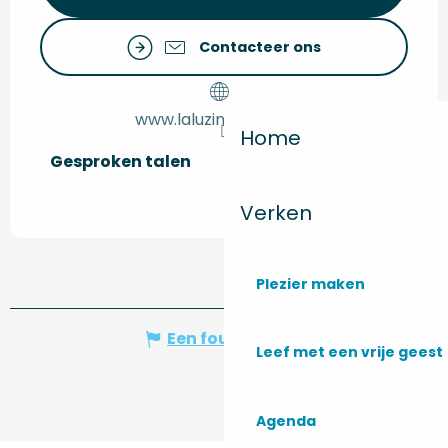
Contacteer ons
www.laluzine-monta.fr
Home
Gesproken talen
Gesproken talen
Verken
Plezier maken
Een fout melden
Leef met een vrije geest
Agenda