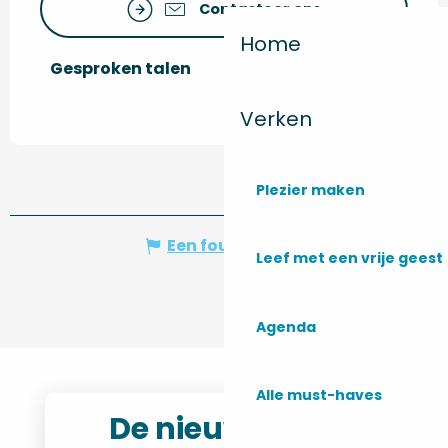
Contacteer ons
Home
Gesproken talen
Gesproken talen
Verken
Plezier maken
Een fout melden
Leef met een vrije geest
Agenda
Alle must-haves
De nieuwsbrief