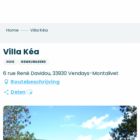
Aller
au
contenu
principal
Home
Villa Kéa
Villa Kéa
HUIS
GEMEUBILEERD
6 rue René Davidou, 33930 Vendays-Montalivet
Routebeschrijving
Ajouter aux favoris
Delen