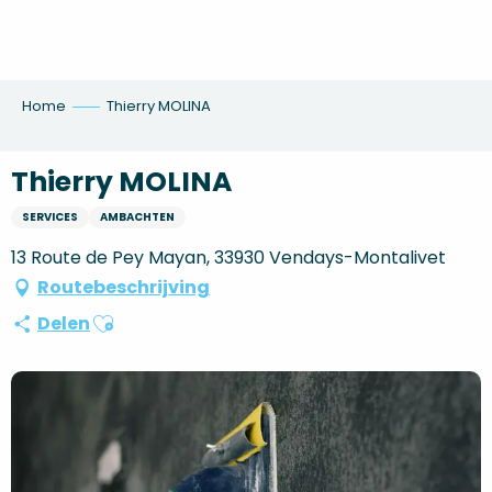
Aller
au
contenu
principal
Home
Thierry MOLINA
Thierry MOLINA
SERVICES
AMBACHTEN
13 Route de Pey Mayan, 33930 Vendays-Montalivet
Routebeschrijving
Ajouter aux favoris
Delen