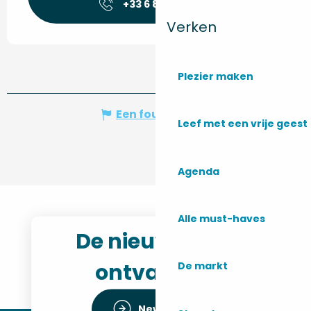
+33 6 88 95 87
▒▒
Verken
Plezier maken
Een fout melden
Leef met een vrije geest
Agenda
Alle must-haves
De nieuwsbrief
ontvangen
De markt
Newsletter