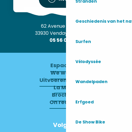
Stranden
Geschiedenis van het n
62 Avenue de l’Océan
33930 Vendays-Montalivet
05 56 09 30 12
Surfen
Vélodyssée
Espace pro
We werven
Uitvoerend Comité
Wandelpaden
La Mairie
Brochures
On recrute !
Erfgoed
De Show Bike
Volg ons