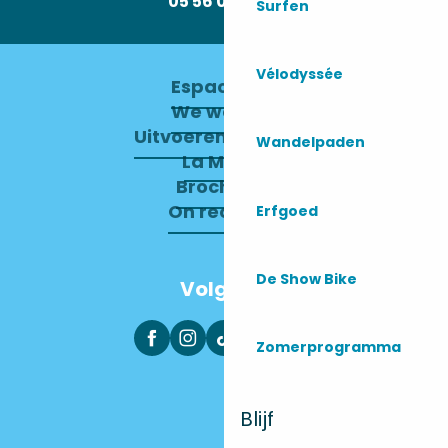
05 56 09 30 12
Surfen
Vélodyssée
Espace pro
We werven
Uitvoerend Comité
Wandelpaden
La Mairie
Brochures
On recrute !
Erfgoed
De Show Bike
Volg ons
Zomerprogramma
Blijf