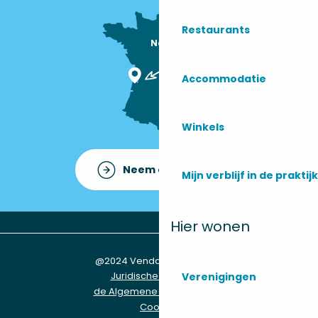
Restaurants
Nous sommes

ici !
Accommodatie
Winkels
Neem contact op met
Mijn verblijf in de praktijk
Hier wonen
@2024 Vendays-Montalivet
Juridische informatie
Verenigingen
de Algemene Voorwaarden
Cookies