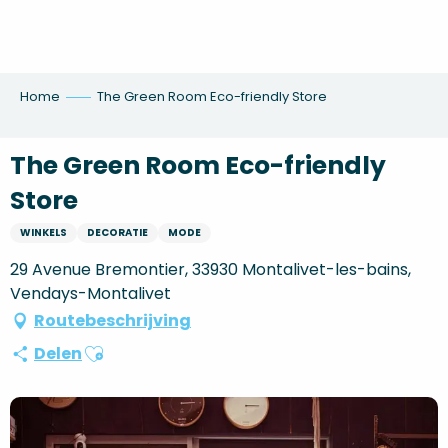
Aller
au
contenu
principal
Home
The Green Room Eco-friendly Store
The Green Room Eco-friendly
Store
WINKELS
DECORATIE
MODE
29 Avenue Bremontier, 33930 Montalivet-les-bains,
Vendays-Montalivet
Routebeschrijving
Ajouter aux favoris
Delen