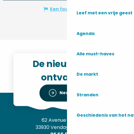
Een fout melden
Leef met een vrije geest
Agenda
Alle must-haves
De nieuwsbrief
ontvangen
De markt
Newsletter
Stranden
Geschiedenis van het n
62 Avenue de l’Océan
33930 Vendays-Montalivet