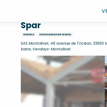
Aller
Home
Spar
au
V
contenu
principal
Spar
WINKELS
LEVENSMIDDELEN WINKEL
SAS Montalivet, 46 avenue de l'Océan, 33930 
bains, Vendays-Montalivet