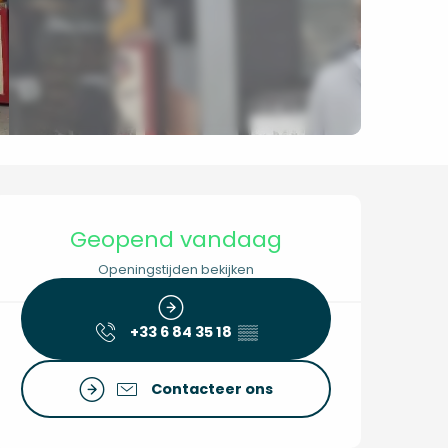
Openingstijden en co
Geopend vandaag
Openingstijden bekijken
+33 6 84 35 18
▒▒
Contacteer ons