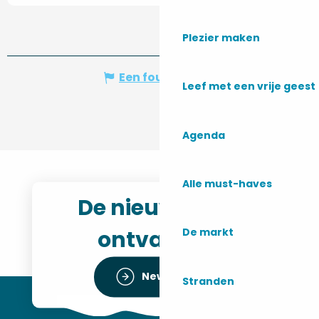
Plezier maken
Een fout melden
Leef met een vrije geest
Agenda
Alle must-haves
De nieuwsbrief
ontvangen
De markt
Newsletter
Stranden