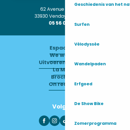
Geschiedenis van het n
62 Avenue de l’Océan
33930 Vendays-Montalivet
05 56 09 30 12
Surfen
Vélodyssée
Espace pro
We werven
Uitvoerend Comité
Wandelpaden
La Mairie
Brochures
On recrute !
Erfgoed
De Show Bike
Volg ons
Zomerprogramma