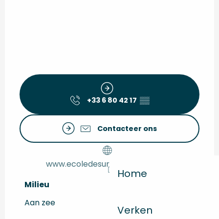
+33 6 80 42 17
▒▒
Contacteer ons
www.ecoledesurfmontalivet.com
Home
Milieu
Milieu
Aan zee
Verken