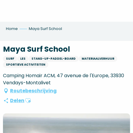
Aller
au
contenu
principal
Home
Maya Surf School
Maya Surf School
SURF
LES
STAND-UP-PADDEL-BOARD
MATERIAALVERHUUR
SPORTIEVE ACTIVITEITEN
Camping Homair ACM, 47 avenue de l'Europe, 33930
Vendays-Montalivet
Routebeschrijving
Ajouter aux favoris
Delen