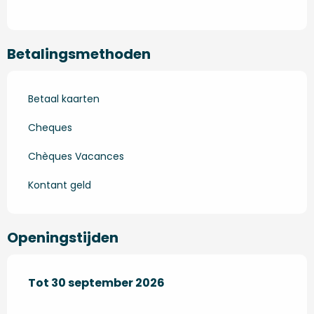
Betalingsmethoden
Betaal kaarten
Cheques
Chèques Vacances
Kontant geld
Openingstijden
Vanaf
Tot
30 september 2026
1 april 2026
tot
30 september 2026