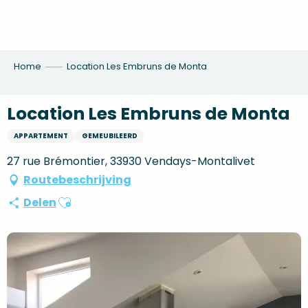
Aller
au
contenu
principal
Home
Location Les Embruns de Monta
Location Les Embruns de Monta
APPARTEMENT
GEMEUBILEERD
27 rue Brémontier, 33930 Vendays-Montalivet
Routebeschrijving
Ajouter aux favoris
Delen