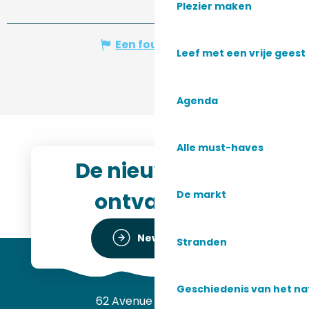
Plezier maken
Een fout melden
Leef met een vrije geest
Agenda
Alle must-haves
De nieuwsbrief
ontvangen
De markt
Newsletter
Stranden
Geschiedenis van het n
62 Avenue de l’Océan