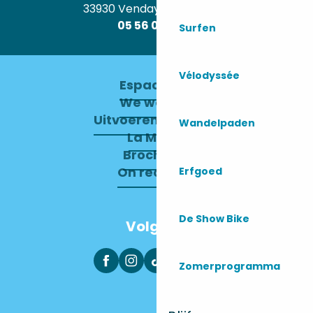
33930 Vendays-Montalivet
05 56 09 30 12
Surfen
Vélodyssée
Espace pro
We werven
Uitvoerend Comité
Wandelpaden
La Mairie
Brochures
On recrute !
Erfgoed
De Show Bike
Volg ons
Zomerprogramma