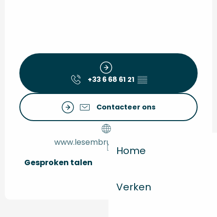
+33 6 68 61 21
▒▒
Contacteer ons
www.lesembrunsdemonta.fr
Home
Gesproken talen
Gesproken talen
Verken