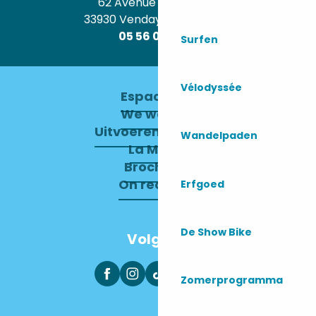
62 Avenue de l’Océan
33930 Vendays-Montalivet
05 56 09 30 12
Surfen
Vélodyssée
Espace pro
We werven
Uitvoerend Comité
Wandelpaden
La Mairie
Brochures
On recrute !
Erfgoed
De Show Bike
Volg ons
Zomerprogramma