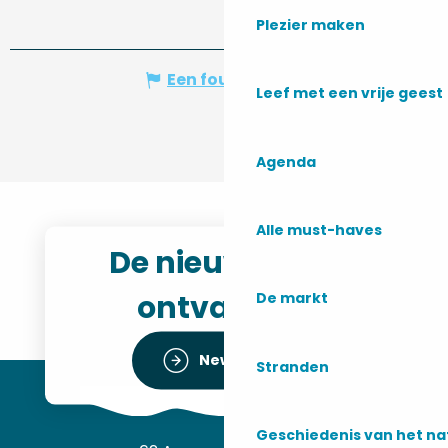
Plezier maken
Een fout melden
Leef met een vrije geest
Agenda
Alle must-haves
De nieuwsbrief
ontvangen
De markt
Newsletter
Stranden
Geschiedenis van het n