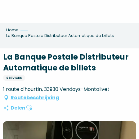
Aller
au
contenu
principal
Home
La Banque Postale Distributeur Automatique de billets
La Banque Postale Distributeur
Automatique de billets
SERVICES
1 route d'hourtin, 33930 Vendays-Montalivet
Routebeschrijving
Ajouter aux favoris
Delen