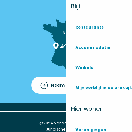
Blijf
Restaurants
Nous sommes

ici !
Accommodatie
Winkels
Neem contact op met
Mijn verblijf in de praktijk
Hier wonen
@2024 Vendays-Montalivet
Juridische informatie
Verenigingen