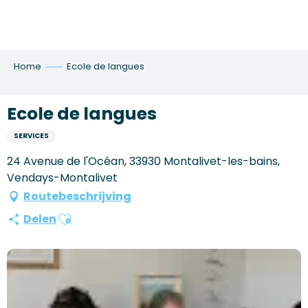
Aller
au
contenu
principal
Home
Ecole de langues
Ecole de langues
SERVICES
24 Avenue de l'Océan, 33930 Montalivet-les-bains,
Vendays-Montalivet
Routebeschrijving
Ajouter aux favoris
Delen