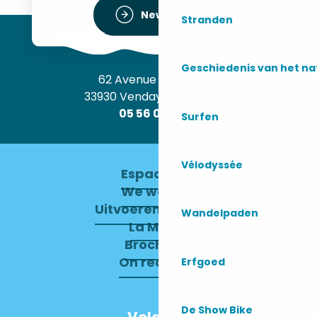
Newsletter
Stranden
Geschiedenis van het n
62 Avenue de l’Océan
33930 Vendays-Montalivet
05 56 09 30 12
Surfen
Vélodyssée
Espace pro
We werven
Uitvoerend Comité
Wandelpaden
La Mairie
Brochures
On recrute !
Erfgoed
De Show Bike
Volg ons