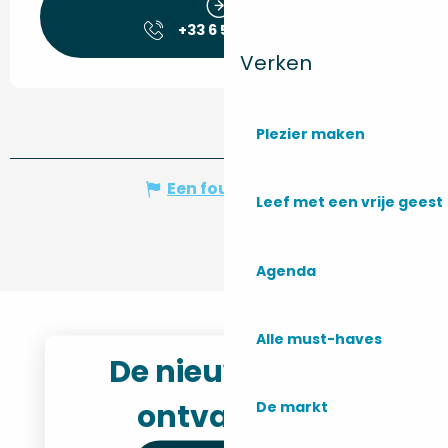
+33 6 59 85 95
▒▒
Verken
Plezier maken
Een fout melden
Leef met een vrije geest
Agenda
Alle must-haves
De nieuwsbrief
ontvangen
De markt