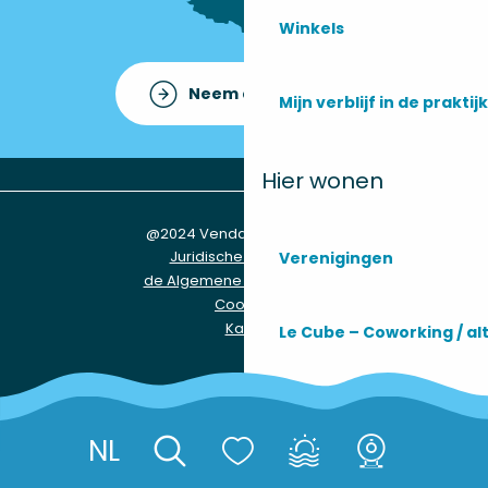
Winkels
Neem contact op met
Mijn verblijf in de praktijk
Hier wonen
@2024 Vendays-Montalivet
Juridische informatie
Verenigingen
de Algemene Voorwaarden
Cookies
Kaart
Le Cube – Coworking / a
Praktische informatie
NL
Réserver
Zoek op