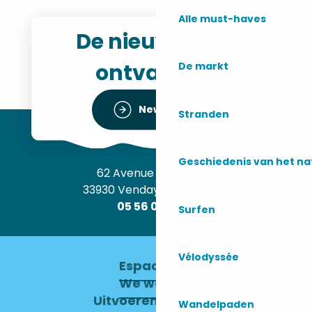
Alle must-haves
De nieuwsbrief
ontvangen
De markt
Newsletter
Stranden
Geschiedenis van het n
62 Avenue de l’Océan
33930 Vendays-Montalivet
05 56 09 30 12
Surfen
Vélodyssée
Espace pro
We werven
Uitvoerend Comité
Wandelpaden