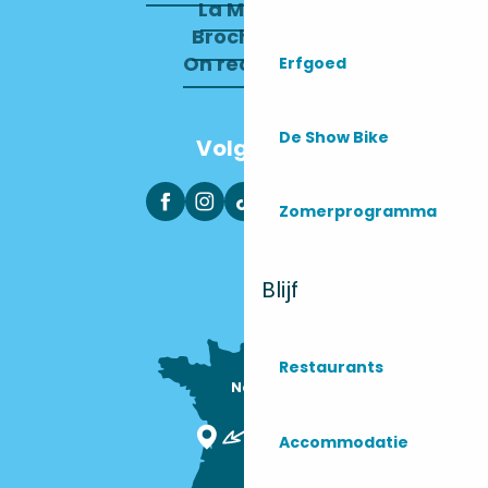
La Mairie
Brochures
On recrute !
Erfgoed
De Show Bike
Volg ons
Zomerprogramma
Blijf
Restaurants
Nous sommes

ici !
Accommodatie