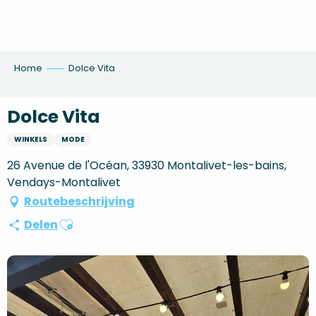
Aller
au
contenu
principal
Home
Dolce Vita
Dolce Vita
WINKELS
MODE
26 Avenue de l'Océan, 33930 Montalivet-les-bains,
Vendays-Montalivet
Routebeschrijving
Ajouter aux favoris
Delen