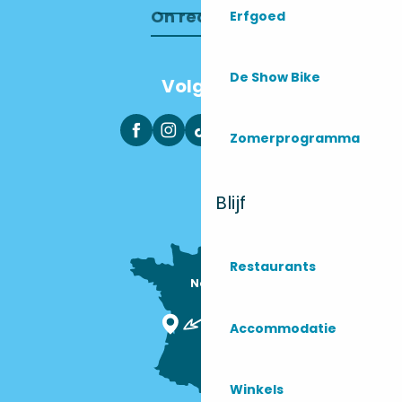
On recrute !
Erfgoed
De Show Bike
Volg ons
Zomerprogramma
Blijf
Restaurants
Nous sommes

ici !
Accommodatie
Winkels