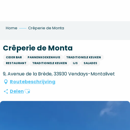
Aller
au
contenu
principal
Home
Crêperie de Monta
Crêperie de Monta
CIDER BAR
PANNENKOEKENHUIS
TRADITIONELE KEUKEN
RESTAURANT
TRADITIONELE KEUKEN
IJS
SALADES
9, Avenue de la Brède, 33930 Vendays-Montalivet
Routebeschrijving
Ajouter aux favoris
Delen