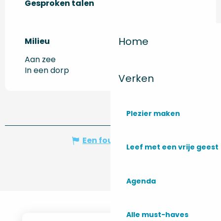
Gesproken talen
Gesproken talen
Home
Milieu
Milieu
Aan zee
In een dorp
Verken
Plezier maken
Een fout melden
Leef met een vrije geest
Agenda
Alle must-haves