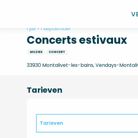
Aller
Home
Concerts estivaux
au
V
contenu
principal
1 juli > 1 september
Concerts estivaux
MUZIEK
CONCERT
33930 Montalivet-les-bains, Vendays-Montali
Tarieven
Tarieven