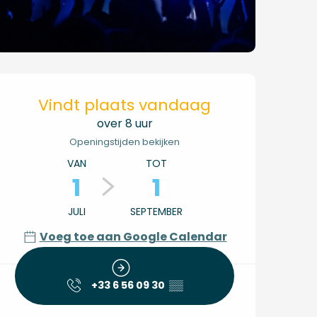
Openingstijden en co
Vindt plaats vandaag
over 8 uur
Openingstijden bekijken
VAN
TOT
1
1
JULI
SEPTEMBER
Voeg toe aan Google Calendar
+33 6 56 09 30
▒▒