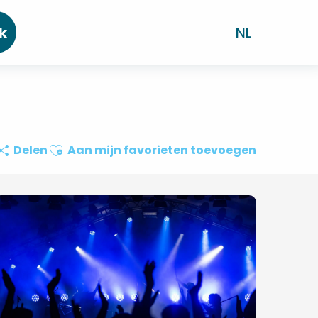
k
NL
Ajouter aux favoris
Delen
Aan mijn favorieten toevoegen