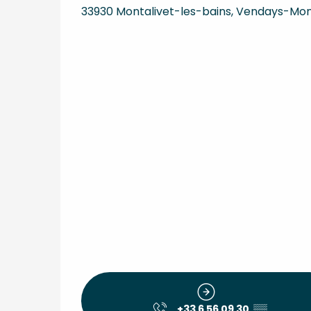
33930 Montalivet-les-bains, Vendays-Mon
+33 6 56 09 30
▒▒