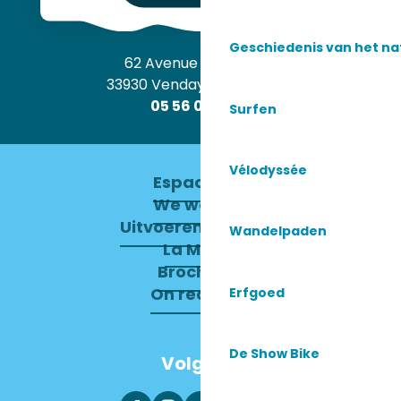
Geschiedenis van het n
62 Avenue de l’Océan
33930 Vendays-Montalivet
05 56 09 30 12
Surfen
Vélodyssée
Espace pro
We werven
Uitvoerend Comité
Wandelpaden
La Mairie
Brochures
On recrute !
Erfgoed
De Show Bike
Volg ons