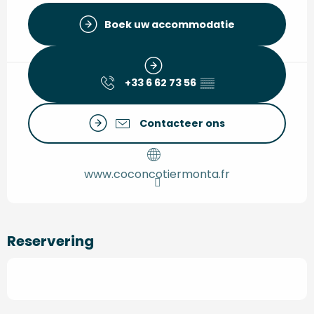
Boek uw accommodatie
+33 6 62 73 56
▒▒
Contacteer ons
www.coconcotiermonta.fr
Reservering