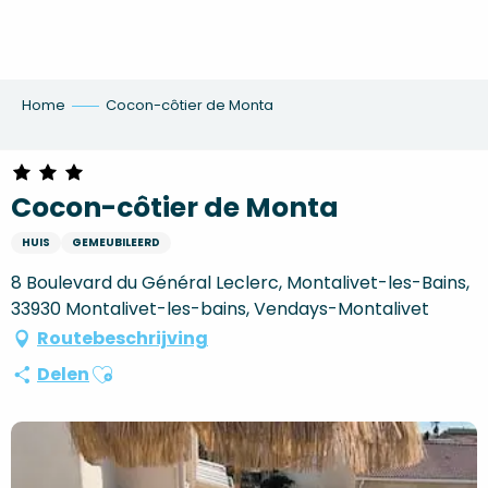
Aller
au
contenu
principal
Home
Cocon-côtier de Monta
Cocon-côtier de Monta
HUIS
GEMEUBILEERD
8 Boulevard du Général Leclerc, Montalivet-les-Bains,
33930 Montalivet-les-bains, Vendays-Montalivet
Routebeschrijving
Ajouter aux favoris
Delen