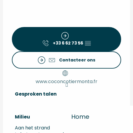
+33 6 62 73 56
▒▒
Contacteer ons
www.coconcotiermonta.fr
Gesproken talen
Gesproken talen
Home
Milieu
Milieu
Aan het strand