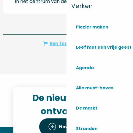
In het centrum van de stad
Verken
Plezier maken
Een fout melden
Leef met een vrije geest
Agenda
Alle must-haves
De nieuwsbrief
ontvangen
De markt
Newsletter
Stranden