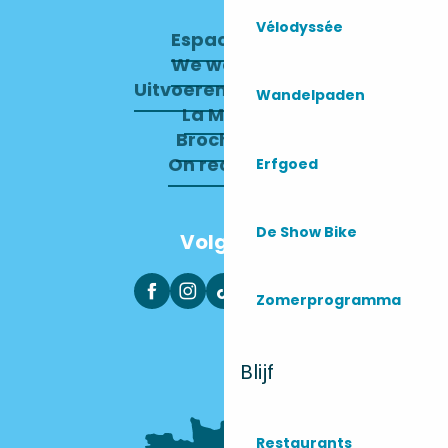
Vélodyssée
Espace pro
We werven
Uitvoerend Comité
Wandelpaden
La Mairie
Brochures
On recrute !
Erfgoed
De Show Bike
Volg ons
Zomerprogramma
Blijf
Restaurants