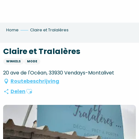
Aller
au
contenu
principal
Home
Claire et Tralalères
Claire et Tralalères
WINKELS
MODE
20 ave de l'Océan, 33930 Vendays-Montalivet
Routebeschrijving
Ajouter aux favoris
Delen