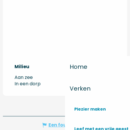
Home
Milieu
Milieu
Aan zee
In een dorp
Verken
Plezier maken
Een fout melden
Leef met een vrije geest