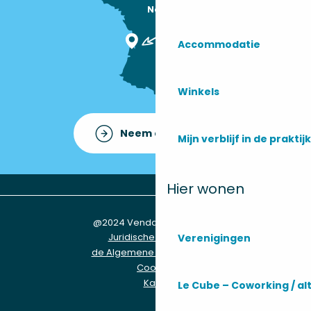
Nous sommes

ici !
Accommodatie
Winkels
Neem contact op met
Mijn verblijf in de praktijk
Hier wonen
@2024 Vendays-Montalivet
Juridische informatie
Verenigingen
de Algemene Voorwaarden
Cookies
Kaart
Le Cube – Coworking / a