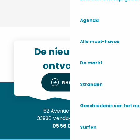
Agenda
Alle must-haves
De nieuwsbrief
ontvangen
De markt
Newsletter
Stranden
Geschiedenis van het n
62 Avenue de l’Océan
33930 Vendays-Montalivet
05 56 09 30 12
Surfen