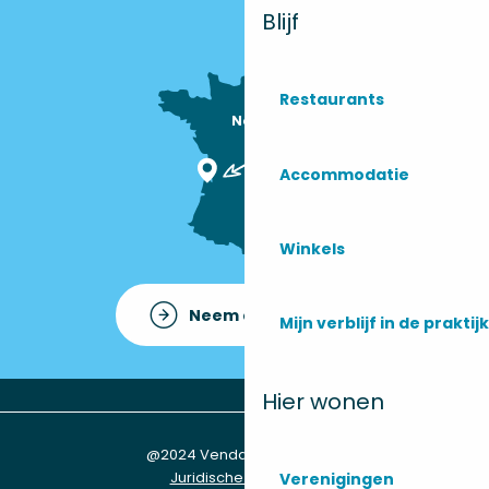
Blijf
Restaurants
Nous sommes

ici !
Accommodatie
Winkels
Neem contact op met
Mijn verblijf in de praktijk
Hier wonen
@2024 Vendays-Montalivet
Juridische informatie
Verenigingen