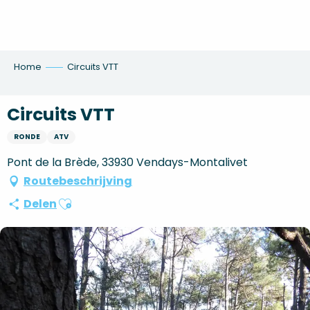
Aller
au
contenu
principal
Home
Circuits VTT
Circuits VTT
RONDE
ATV
Pont de la Brède, 33930 Vendays-Montalivet
Routebeschrijving
Ajouter aux favoris
Delen