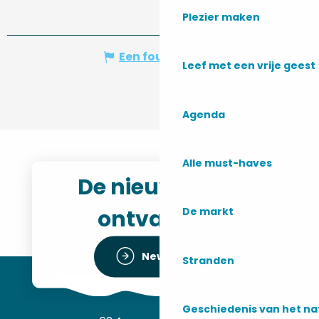
Plezier maken
Een fout melden
Leef met een vrije geest
Agenda
Alle must-haves
De nieuwsbrief
ontvangen
De markt
Newsletter
Stranden
Geschiedenis van het n