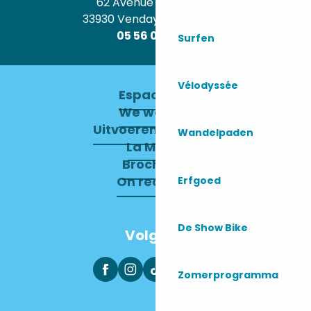
62 Avenue de l’Océan
33930 Vendays-Montalivet
05 56 09 30 12
Surfen
Vélodyssée
Espace pro
We werven
Uitvoerend Comité
Wandelpaden
La Mairie
Brochures
On recrute !
Erfgoed
De Show Bike
Volg ons
Zomerprogramma