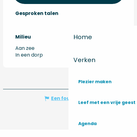
Gesproken talen
Gesproken talen
Home
Milieu
Milieu
Aan zee
In een dorp
Verken
Plezier maken
Een fout melden
Leef met een vrije geest
Agenda