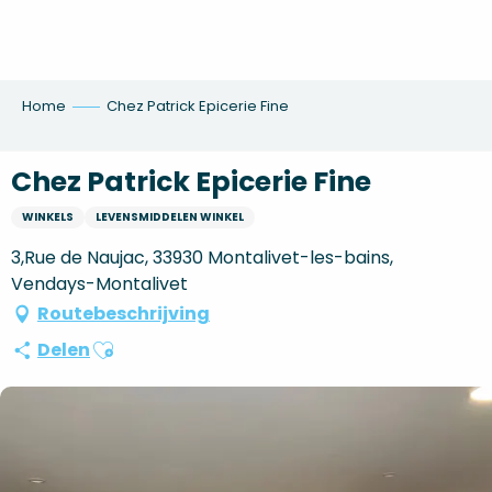
Aller
au
contenu
principal
Home
Chez Patrick Epicerie Fine
Chez Patrick Epicerie Fine
WINKELS
LEVENSMIDDELEN WINKEL
3,Rue de Naujac, 33930 Montalivet-les-bains,
Vendays-Montalivet
Routebeschrijving
Ajouter aux favoris
Delen