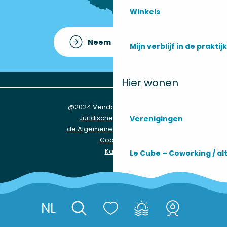
Winkels
Neem contact op met
Mijn verblijf in de praktijk
Hier wonen
@2024 Vendays-Montalivet
Juridische informatie
Verenigingen
de Algemene Voorwaarden
Cookies
Kaart
Le Cube – Coworking / a
Praktische informatie
NL
Réserver
Voir les favori
Zoek op