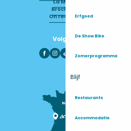
La Mairie
Brochures
On recrute !
Erfgoed
De Show Bike
Volg ons
Zomerprogramma
Blijf
Restaurants
Nous sommes

ici !
Accommodatie