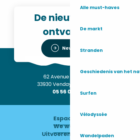
Alle must-haves
De nieuwsbrief
ontvangen
De markt
Newsletter
Stranden
Geschiedenis van het n
62 Avenue de l’Océan
33930 Vendays-Montalivet
05 56 09 30 12
Surfen
Vélodyssée
Espace pro
We werven
Uitvoerend Comité
Wandelpaden