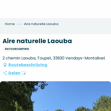
Aller
au
contenu
principal
Home
Aire naturelle Laouba
Aire naturelle Laouba
NATUURCAMPING
2 chemin Laouba, Toupet, 33930 Vendays-Montalivet
Routebeschrijving
Ajouter aux favoris
Delen