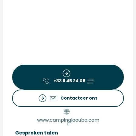
+33 6 45 24 08
▒▒
Contacteer ons
www.campinglaouba.com
Gesproken talen
Gesproken talen