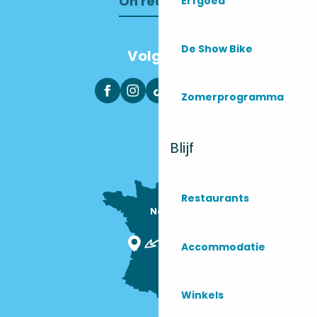
On recrute !
Erfgoed
De Show Bike
Volg ons
Zomerprogramma
Blijf
Restaurants
Nous sommes

ici !
Accommodatie
Winkels