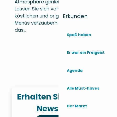
Atmosphäre genießen!
Lassen Sie sich von den
Erkunden
köstlichen und originellen
Menüs verzaubern – und
das...
Spaß haben
Das ganze Jahr über geöffnete
Er war ein Freigeist
Restaurants
Agenda
Alle Must-haves
Erhalten Sie unseren
Newsletter
Der Markt