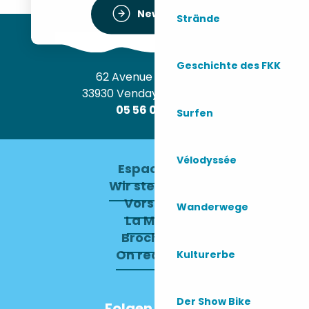
Newsletter
Strände
Geschichte des FKK
62 Avenue de l’Océan
33930 Vendays-Montalivet
05 56 09 30 12
Surfen
Vélodyssée
Espace pro
Wir stellen ein
Vorstand
Wanderwege
La Mairie
Brochures
On recrute !
Kulturerbe
Der Show Bike
Folgen Sie uns