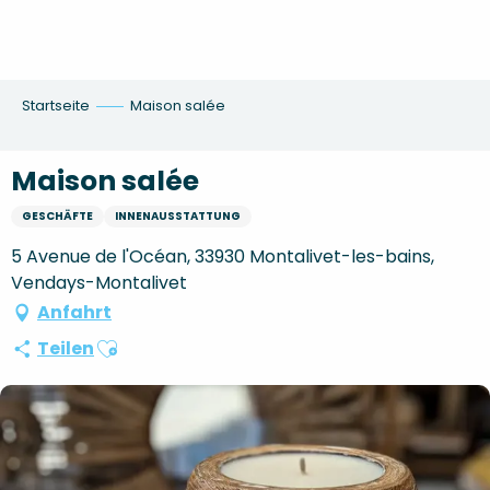
Aller
au
contenu
principal
Startseite
Maison salée
Maison salée
GESCHÄFTE
INNENAUSSTATTUNG
5 Avenue de l'Océan, 33930 Montalivet-les-bains,
Vendays-Montalivet
Anfahrt
Ajouter aux favoris
Teilen