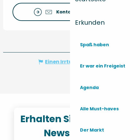
Kontaktieren Sie uns
Erkunden
Spaß haben
Einen Irrtum angeben
Er war ein Freigeist
Agenda
Alle Must-haves
Erhalten Sie unseren
Newsletter
Der Markt