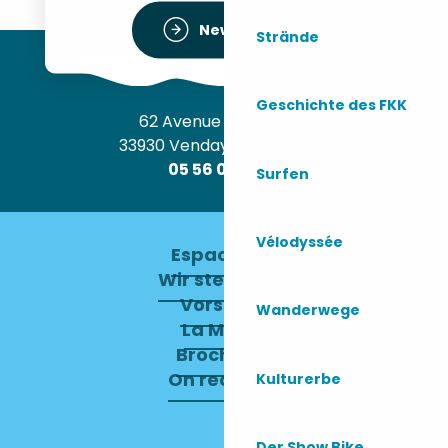
Newsletter
Strände
Geschichte des FKK
62 Avenue de l’Océan
33930 Vendays-Montalivet
05 56 09 30 12
Surfen
Vélodyssée
Espace pro
Wir stellen ein
Vorstand
Wanderwege
La Mairie
Brochures
On recrute !
Kulturerbe
Der Show Bike