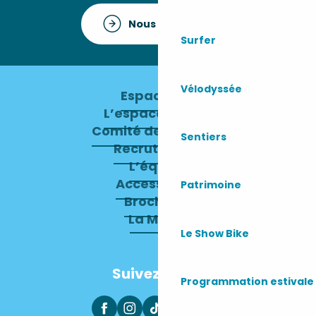
Nous contacter
Surfer
Vélodyssée
Espace pro
L’espace presse
Comité de direction
Sentiers
Recrutement
L’équipe
Accessibilité
Patrimoine
Brochures
La Mairie
Le Show Bike
Suivez-nous
Programmation estivale