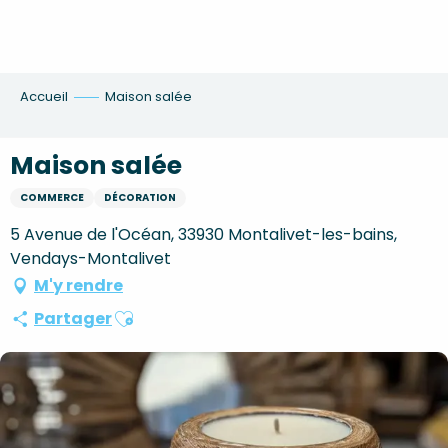
Aller
au
contenu
principal
Accueil
Maison salée
Maison salée
COMMERCE
DÉCORATION
5 Avenue de l'Océan, 33930 Montalivet-les-bains,
Vendays-Montalivet
M'y rendre
Ajouter aux favoris
Partager