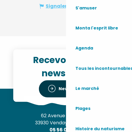
Signaler une erreur
S'amuser
Monta l'esprit libre
Agenda
Recevoir notre
Tous les incontournable
newsletter
Le marché
Newsletter
Plages
62 Avenue de l’Océan
33930 Vendays-Montalivet
Histoire du naturisme
05 56 09 30 12