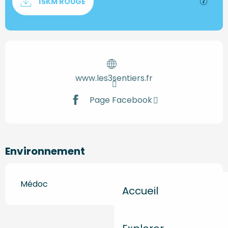
SECTI
15KM ROUGE
Ouverture et coordonnées
www.les3sentiers.fr
Page Facebook
Environnement
Médoc
Accueil