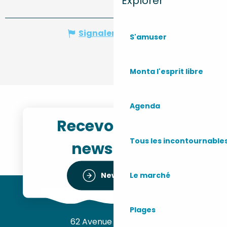
Explorer
Signaler une erreur
S'amuser
Monta l'esprit libre
Agenda
Recevoir notre
Tous les incontournable
newsletter
Le marché
Newsletter
Plages
62 Avenue de l’Océan