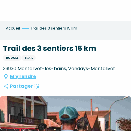
Aller
au
contenu
principal
Accueil
Trail des 3 sentiers 15 km
Trail des 3 sentiers 15 km
BOUCLE
TRAIL
33930 Montalivet-les-bains, Vendays-Montalivet
M'y rendre
Ajouter aux favoris
Partager