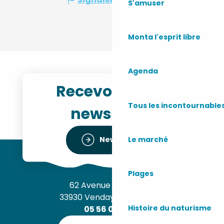
S'amuser
Monta l'esprit libre
Agenda
Recevoir notre
Tous les incontournable
newsletter
Le marché
Newsletter
Plages
62 Avenue de l’Océan
33930 Vendays-Montalivet
Histoire du naturisme
05 56 09 30 12