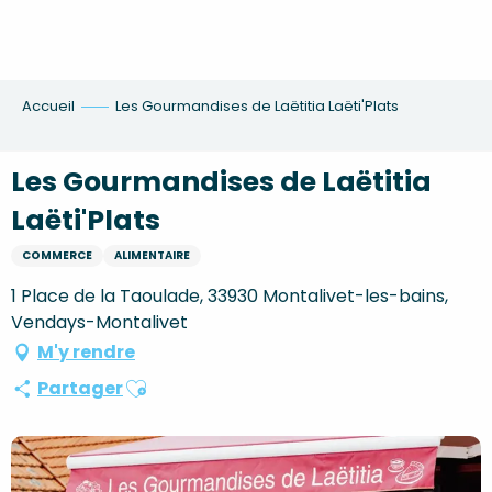
Aller
au
contenu
principal
Accueil
Les Gourmandises de Laëtitia Laëti'Plats
Les Gourmandises de Laëtitia
Laëti'Plats
COMMERCE
ALIMENTAIRE
1 Place de la Taoulade, 33930 Montalivet-les-bains,
Vendays-Montalivet
M'y rendre
Ajouter aux favoris
Partager