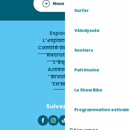
Nous contacter
Surfer
Vélodyssée
Espace pro
L’espace presse
Comité de direction
Sentiers
Recrutement
L’équipe
Accessibilité
Patrimoine
Brochures
La Mairie
Le Show Bike
Suivez-nous
Programmation estivale