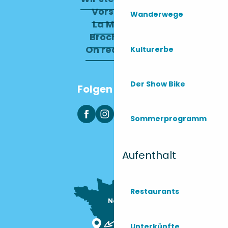
Vorstand
Wanderwege
La Mairie
Brochures
On recrute !
Kulturerbe
Der Show Bike
Folgen Sie uns
Sommerprogramm
Aufenthalt
Restaurants
Nous sommes

ici !
Unterkünfte