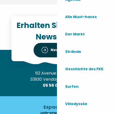
Alle Must-haves
Erhalten Sie unseren
Newsletter
Der Markt
Newsletter
Strände
Geschichte des FKK
62 Avenue de l’Océan
33930 Vendays-Montalivet
05 56 09 30 12
Surfen
Vélodyssée
Espace pro
Wir stellen ein