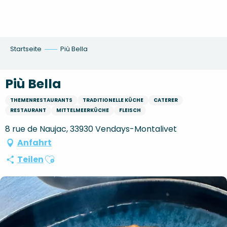
Aller
au
contenu
principal
Startseite
Più Bella
Più Bella
THEMENRESTAURANTS
TRADITIONELLE KÜCHE
CATERER
RESTAURANT
MITTELMEERKÜCHE
FLEISCH
8 rue de Naujac, 33930 Vendays-Montalivet
Anfahrt
Ajouter aux favoris
Teilen