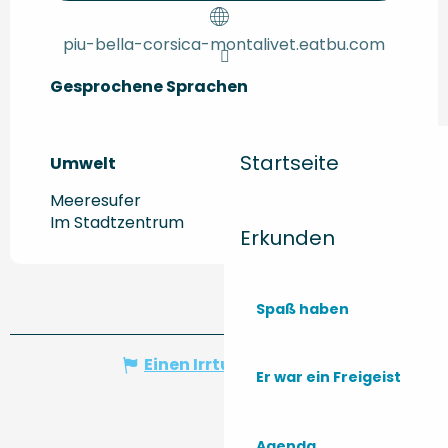
piu-bella-corsica-montalivet.eatbu.com
Gesprochene Sprachen
Gesprochene Sprachen
Startseite
Umwelt
Umwelt
Meeresufer
Im Stadtzentrum
Erkunden
Spaß haben
Einen Irrtum angeben
Er war ein Freigeist
Agenda