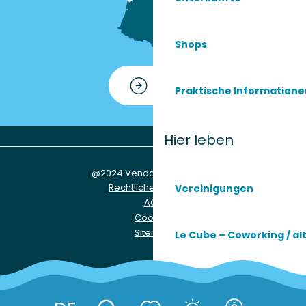
Shops
Kontakt
Praktische Information
Hier leben
@2024 Vendays-Montalivet
Rechtliche Hinweise
Vereinigungen
AGB
Cookies
Sitemap
Le Cube – Coworking / al
Praktische Infos