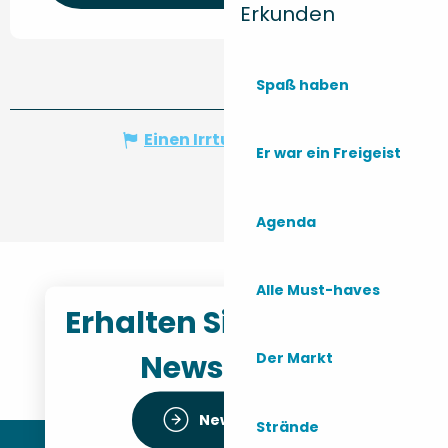
Erkunden
Spaß haben
Einen Irrtum angeben
Er war ein Freigeist
Agenda
Alle Must-haves
Erhalten Sie unseren
Newsletter
Der Markt
Newsletter
Strände