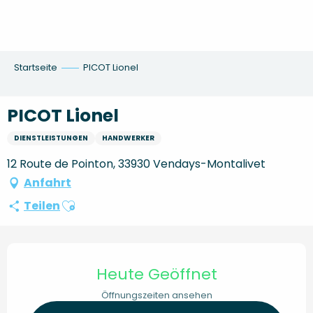
Aller
au
contenu
principal
Startseite
PICOT Lionel
PICOT Lionel
DIENSTLEISTUNGEN
HANDWERKER
12 Route de Pointon, 33930 Vendays-Montalivet
Anfahrt
Ajouter aux favoris
Teilen
Öffnungszeiten & Kontaktd
Heute Geöffnet
Öffnungszeiten ansehen