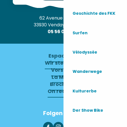
Geschichte des FKK
62 Avenue de l’Océan
33930 Vendays-Montalivet
05 56 09 30 12
Surfen
Vélodyssée
Espace pro
Wir stellen ein
Vorstand
Wanderwege
La Mairie
Brochures
On recrute !
Kulturerbe
Der Show Bike
Folgen Sie uns