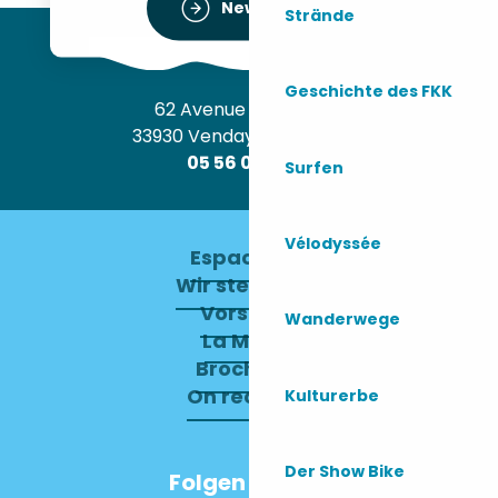
Newsletter
Strände
Geschichte des FKK
62 Avenue de l’Océan
33930 Vendays-Montalivet
05 56 09 30 12
Surfen
Vélodyssée
Espace pro
Wir stellen ein
Vorstand
Wanderwege
La Mairie
Brochures
On recrute !
Kulturerbe
Der Show Bike
Folgen Sie uns