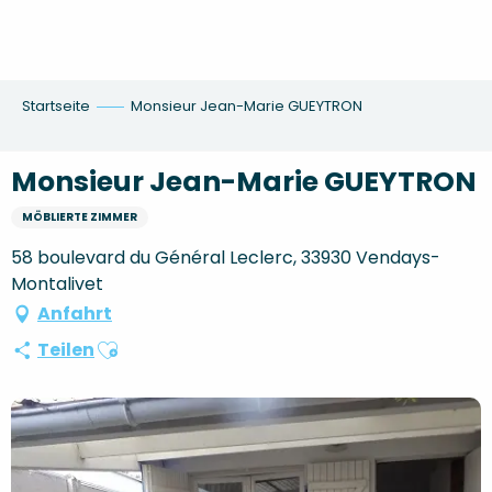
Aller
au
contenu
principal
Startseite
Monsieur Jean-Marie GUEYTRON
Monsieur Jean-Marie GUEYTRON
MÖBLIERTE ZIMMER
58 boulevard du Général Leclerc, 33930 Vendays-
Montalivet
Anfahrt
Ajouter aux favoris
Teilen