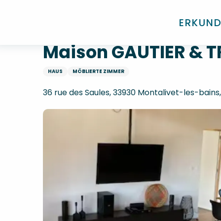
Aller
Startseite
Maison GAUTIER & TRIJOULET
au
ERKUN
contenu
principal
Maison GAUTIER & T
HAUS
MÖBLIERTE ZIMMER
36 rue des Saules, 33930 Montalivet-les-bain