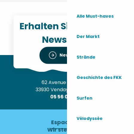
Alle Must-haves
Erhalten Sie unseren
Newsletter
Der Markt
Newsletter
Strände
Geschichte des FKK
62 Avenue de l’Océan
33930 Vendays-Montalivet
05 56 09 30 12
Surfen
Vélodyssée
Espace pro
Wir stellen ein