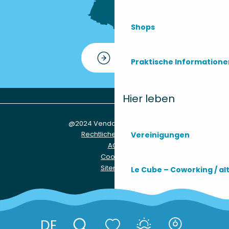
Shops
Kontakt
Praktische Information
Hier leben
@2024 Vendays-Montalivet
Rechtliche Hinweise
Vereinigungen
AGB
Cookies
Sitemap
Le Cube – Coworking / al
Praktische Infos
DE
Réserver