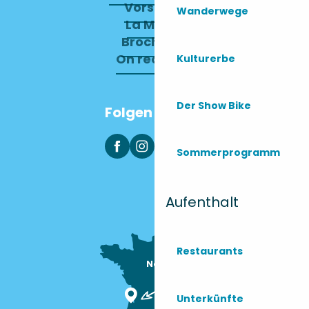
Vorstand
Wanderwege
La Mairie
Brochures
On recrute !
Kulturerbe
Der Show Bike
Folgen Sie uns
Sommerprogramm
Aufenthalt
Restaurants
Nous sommes

ici !
Unterkünfte