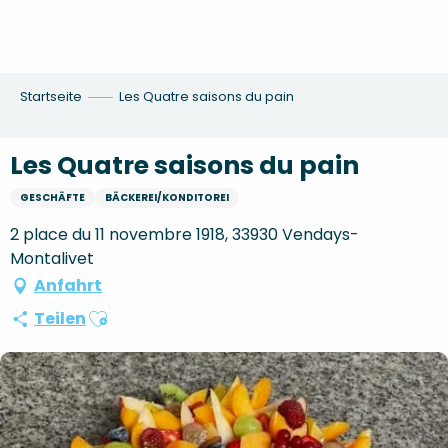
Aller
au
contenu
principal
Startseite
Les Quatre saisons du pain
Les Quatre saisons du pain
GESCHÄFTE
BÄCKEREI/KONDITOREI
2 place du 11 novembre 1918, 33930 Vendays-
Montalivet
Anfahrt
Ajouter aux favoris
Teilen