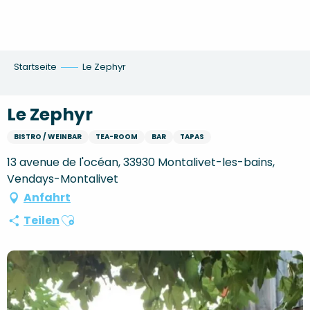
Aller
au
contenu
principal
Startseite
Le Zephyr
Le Zephyr
BISTRO / WEINBAR
TEA-ROOM
BAR
TAPAS
13 avenue de l'océan, 33930 Montalivet-les-bains,
Vendays-Montalivet
Anfahrt
Ajouter aux favoris
Teilen