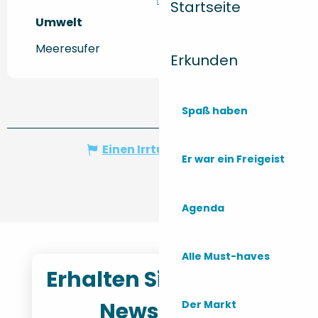
Startseite
Umwelt
Umwelt
Meeresufer
Erkunden
Spaß haben
Einen Irrtum angeben
Er war ein Freigeist
Agenda
Alle Must-haves
Erhalten Sie unseren
Newsletter
Der Markt