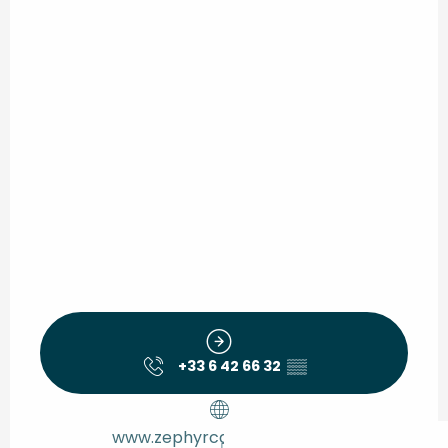
+33 6 42 66 32
▒▒
www.zephyrcafemonta.com