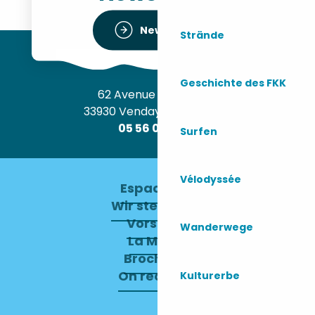
Newsletter
Strände
Geschichte des FKK
62 Avenue de l’Océan
33930 Vendays-Montalivet
05 56 09 30 12
Surfen
Vélodyssée
Espace pro
Wir stellen ein
Vorstand
Wanderwege
La Mairie
Brochures
On recrute !
Kulturerbe