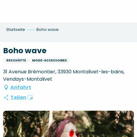
Aller
au
contenu
principal
Startseite
Boho wave
Boho wave
GESCHÄFTE
MODE-ACCESSOIRES
31 Avenue Brémontier, 33930 Montalivet-les-bains,
Vendays-Montalivet
Anfahrt
Ajouter aux favoris
Teilen