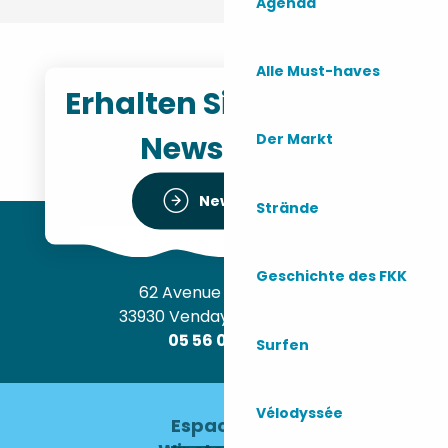
Agenda
Alle Must-haves
Erhalten Sie unseren
Newsletter
Der Markt
Newsletter
Strände
Geschichte des FKK
62 Avenue de l’Océan
33930 Vendays-Montalivet
05 56 09 30 12
Surfen
Vélodyssée
Espace pro