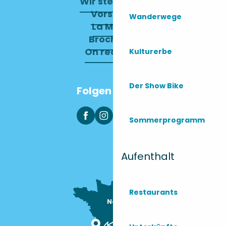
Wir stellen ein
Vorstand
Wanderwege
La Mairie
Brochures
On recrute !
Kulturerbe
Der Show Bike
Folgen Sie uns
Sommerprogramm
Aufenthalt
Restaurants
Nous sommes

ici !