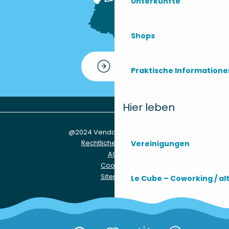
Unterkünfte
Shops
Kontakt
Praktische Information
Hier leben
@2024 Vendays-Montalivet
Rechtliche Hinweise
Vereinigungen
AGB
Cookies
Sitemap
Le Cube – Coworking / al
Praktische Infos