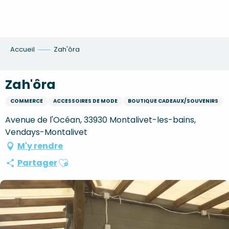
Aller
au
contenu
principal
Accueil
Zah'ôra
Zah'ôra
COMMERCE
ACCESSOIRES DE MODE
BOUTIQUE CADEAUX/SOUVENIRS
Avenue de l'Océan, 33930 Montalivet-les-bains,
Vendays-Montalivet
M'y rendre
Ajouter aux favoris
Partager