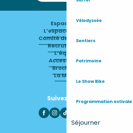
Surfer
Vélodyssée
Espace pro
L’espace presse
Comité de direction
Sentiers
Recrutement
L’équipe
Accessibilité
Patrimoine
Brochures
La Mairie
Le Show Bike
Suivez-nous
Programmation estivale
Séjourner