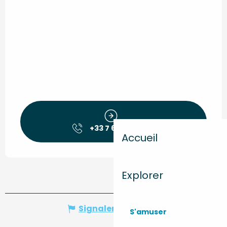
+33 7 68 85 66
▒▒
Accueil
Explorer
Signaler une erreur
S'amuser