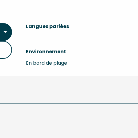
Langues parlées
Langues parlées
Environnement
Environnement
En bord de plage