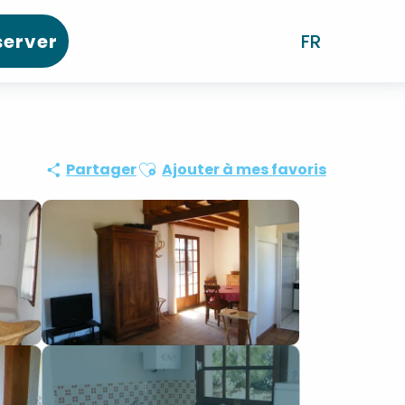
server
FR
Ajouter aux favoris
Partager
Ajouter à mes favoris