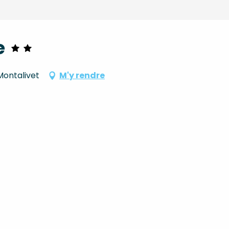
e
Montalivet
M'y rendre