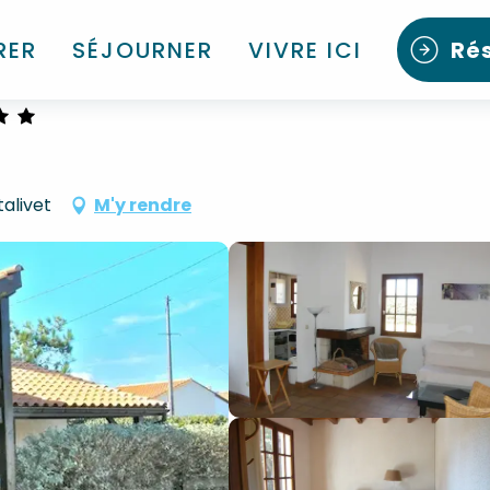
RER
SÉJOURNER
VIVRE ICI
Ré
alivet
M'y rendre