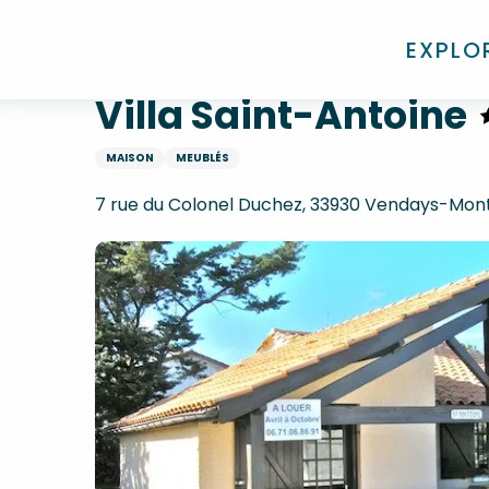
Aller
Accueil
Villa Saint-Antoine
au
EXPLO
contenu
principal
Villa Saint-Antoine
MAISON
MEUBLÉS
7 rue du Colonel Duchez, 33930 Vendays-Mont