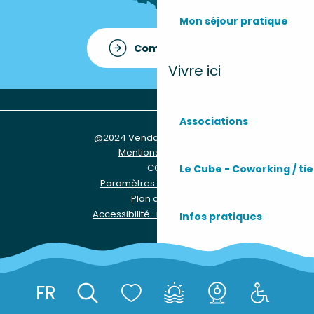
Mon séjour pratique
Comment venir ?
Vivre ici
Associations
@2024 Vendays-Montalivet
Mentions légales
CGU
Le Cube - Coworking / tie
Paramètres des Cookies
Plan du site
Accessibilité : non conforme
Infos pratiques
Les services
FR
Réserver