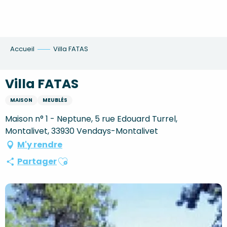
Aller
au
contenu
principal
Accueil
Villa FATAS
Villa FATAS
MAISON
MEUBLÉS
Maison n° 1 - Neptune, 5 rue Edouard Turrel,
Montalivet, 33930 Vendays-Montalivet
M'y rendre
Ajouter aux favoris
Partager