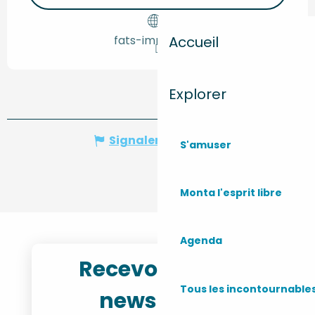
Accueil
fats-immo.com
Explorer
Signaler une erreur
S'amuser
Monta l'esprit libre
Agenda
Recevoir notre
Tous les incontournable
newsletter