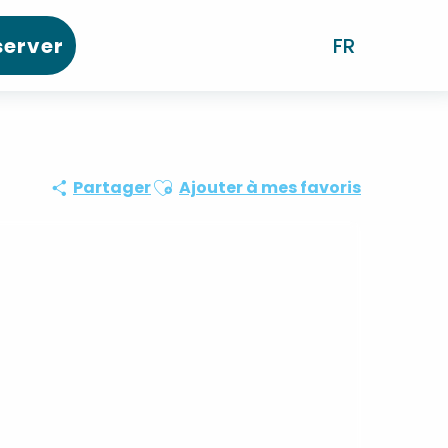
server
FR
Ajouter aux favoris
Partager
Ajouter à mes favoris