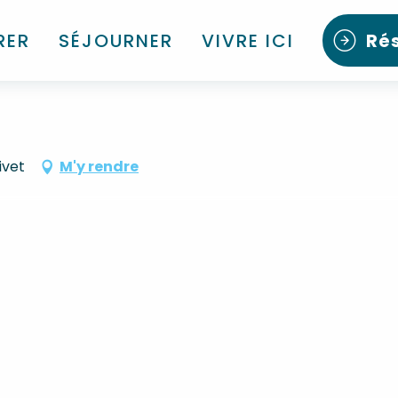
RER
SÉJOURNER
VIVRE ICI
Ré
ivet
M'y rendre