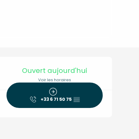
Ouverture et coordon
Ouvert aujourd'hui
Voir les horaires
+33 6 71 50 75
▒▒