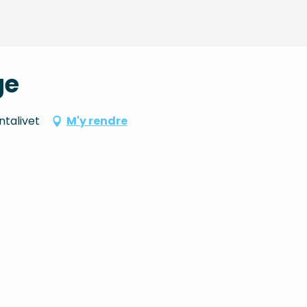
ge
talivet
M'y rendre