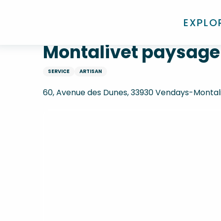
Aller
Accueil
Montalivet paysage
au
EXPLO
contenu
principal
Montalivet paysage
SERVICE
ARTISAN
60, Avenue des Dunes, 33930 Vendays-Montal